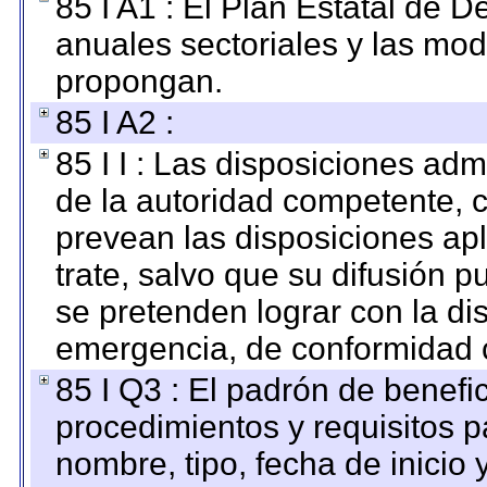
85 I A1 : El Plan Estatal de D
anuales sectoriales y las mo
propongan.
85 I A2 :
85 I I : Las disposiciones adm
de la autoridad competente, c
prevean las disposiciones apl
trate, salvo que su difusión
se pretenden lograr con la di
emergencia, de conformidad c
85 I Q3 : El padrón de benefi
procedimientos y requisitos 
nombre, tipo, fecha de inicio 