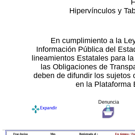
F
Hipervínculos y Ta
En cumplimiento a la Le
Información Pública del Esta
lineamientos Estatales para la
las Obligaciones de Transp
deben de difundir los sujetos 
en la Plataforma 
Denuncia
Expandir
Frac-Inciso
Mes
Registrado el :
En tiempo / Fu