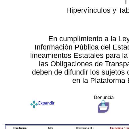
F
Hipervínculos y Ta
En cumplimiento a la Le
Información Pública del Esta
lineamientos Estatales para la
las Obligaciones de Transp
deben de difundir los sujetos 
en la Plataforma 
Denuncia
Expandir
Frac-Inciso
Mes
Registrado el :
En tiempo / Fu