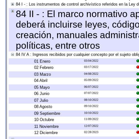
84 I - : Los instrumentos de control archivístico referidos en la Ley
84 II - : El marco normativo a
deberá incluirse leyes, códig
creación, manuales administrat
políticas, entre otros
84 IV A : Ingresos recibidos por cualquier concepto por el sujeto obl
01 Enero
03/04/2022
02 Febrero
03/17/2022
03 Marzo
04/08/2022
04 Abril
05/09/2022
05 Mayo
06/07/2022
06 Junio
07/07/2022
07 Julio
08/10/2022
08 Agosto
09/10/2022
09 Septiembre
10/10/2022
10 Octubre
11/09/2022
11 Noviembre
12/07/2022
12 Diciembre
02/28/2023