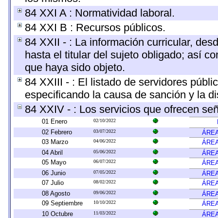
84 XXI A : Normatividad laboral.
84 XXI B : Recursos públicos.
84 XXII - : La información curricular, des
hasta el titular del sujeto obligado; así 
que haya sido objeto.
84 XXIII - : El listado de servidores públ
especificando la causa de sanción y la di
84 XXIV - : Los servicios que ofrecen señ
01 Enero
02/10/2022
02 Febrero
03/07/2022
ÁREA
03 Marzo
04/06/2022
ÁREA
04 Abril
05/06/2022
ÁREA
05 Mayo
06/07/2022
ÁREA
06 Junio
07/05/2022
ÁREA
07 Julio
08/02/2022
ÁREA
08 Agosto
09/06/2022
ÁREA
09 Septiembre
10/10/2022
ÁREA
10 Octubre
11/03/2022
ÁREA