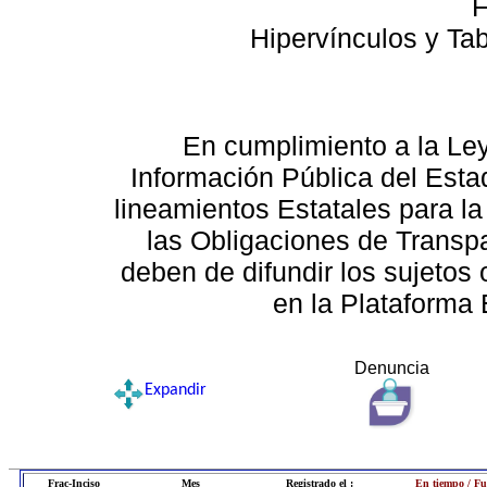
F
Hipervínculos y Ta
En cumplimiento a la Le
Información Pública del Esta
lineamientos Estatales para la
las Obligaciones de Transp
deben de difundir los sujetos 
en la Plataforma 
Denuncia
Expandir
Frac-Inciso
Mes
Registrado el :
En tiempo / Fu