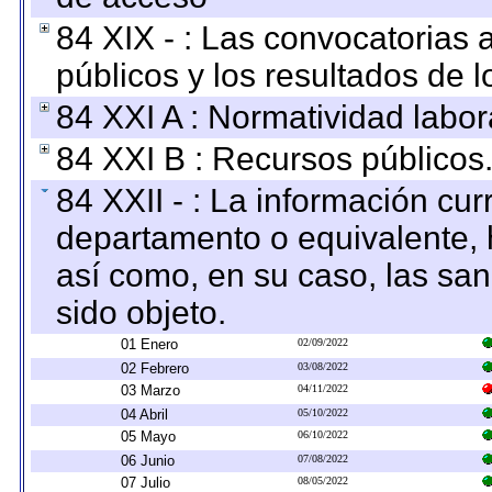
84 XIX - : Las convocatorias
públicos y los resultados de 
84 XXI A : Normatividad labor
84 XXI B : Recursos públicos
84 XXII - : La información curr
departamento o equivalente, ha
así como, en su caso, las sa
sido objeto.
01 Enero
02/09/2022
02 Febrero
03/08/2022
03 Marzo
04/11/2022
04 Abril
05/10/2022
05 Mayo
06/10/2022
06 Junio
07/08/2022
07 Julio
08/05/2022