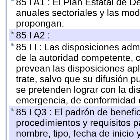
85 I A1 : El Plan Estatal de D
anuales sectoriales y las mo
propongan.
85 I A2 :
85 I I : Las disposiciones adm
de la autoridad competente, c
prevean las disposiciones apl
trate, salvo que su difusión
se pretenden lograr con la di
emergencia, de conformidad c
85 I Q3 : El padrón de benefi
procedimientos y requisitos 
nombre, tipo, fecha de inicio 