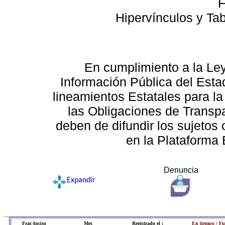
F
Hipervínculos y Ta
En cumplimiento a la Le
Información Pública del Esta
lineamientos Estatales para la
las Obligaciones de Transp
deben de difundir los sujetos 
en la Plataforma 
Denuncia
Expandir
Frac-Inciso
Mes
Registrado el :
En tiempo / Fu