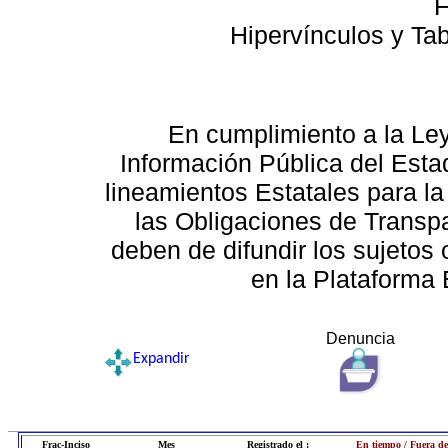
F
Hipervínculos y Ta
En cumplimiento a la Le
Información Pública del Esta
lineamientos Estatales para la
las Obligaciones de Transp
deben de difundir los sujetos 
en la Plataforma 
Denuncia
Expandir
Frac-Inciso
Mes
Registrado el :
En tiempo / Fuera de