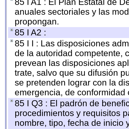
85 I A1 : El Plan Estatal de D
anuales sectoriales y las mo
propongan.
85 I A2 :
85 I I : Las disposiciones adm
de la autoridad competente, c
prevean las disposiciones apl
trate, salvo que su difusión
se pretenden lograr con la di
emergencia, de conformidad c
85 I Q3 : El padrón de benefi
procedimientos y requisitos 
nombre, tipo, fecha de inicio 