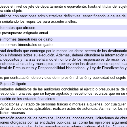
 desde el nivel de jefe de departamento o equivalente, hasta el titular del suj
a sido objeto.
 públicos con sanciones administrativas definitivas, especificando la causa de 
 señalando los requisitos para acceder a ellos.
y formatos que ofrecen.
e presupuesto asignado anual.
e informes trimestrales de gasto.
e informes trimestrales de gasto.
stal detallada que contenga por lo menos los datos acerca de los destinatario
 e informes sobre su ejecución. Además, deberá difundirse la información re
, depósitos y fianzas señalando el nombre de los responsables de recibirlos, 
ransferidos al estado y municipios, se observarán las disposiciones específic
eral de Presupuesto y Responsabilidad Hacendaria, y Ley de Fiscalización y
 por contratación de servicios de impresión, difusión y publicidad del sujeto
 Sujeto Obligado.
sultados definitivos de las auditorías concluidas al ejercicio presupuestal de 
rrespondan; una vez que se hayan agotado y resuelto los recursos que en su
inación de los estados financieros.
onvocatorias y listado de personas físicas o morales a quienes, por cualquier
 de las disposiciones aplicables, realicen actos de autoridad. Asimismo, los 
dichos recursos.
formación acerca de los permisos, licencias, concesiones, licitaciones de obr
ciones otorgadas por las entidades públicas, así como las opiniones argumento
gan los resultados de los procedimientos administrativos aludidos. Cuando s