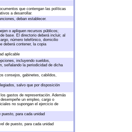
 documentos que contengan las políticas
ivos a desarrollar.
unciones, deban establecer.
nejen o apliquen recursos públicos;
e base. El directorio deberá incluir, al
argo, número telefónico, domicilio
ue deberá contener, la copia
ad aplicable
epciones, incluyendo sueldos,
, señalando la periodicidad de dicha
sos consejos, gabinetes, cabildos,
legiados, salvo que por disposición
o los gastos de representación. Además
ue desempeñe un empleo, cargo o
ciales no supongan el ejercicio de
de puesto, para cada unidad
ivel de puesto, para cada unidad