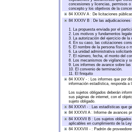
concesiones y licencias, permisos o a
concepto y los objetivos de la conces
84 XXXIV A : De licitaciones públicas
84 XXXIV B : De las adjudicaciones 
1. La propuesta enviada por el partic
2. Los motivos y fundamentos legales
3. La autorización del ejercicio de la
4. En su caso, las cotizaciones con
5. El nombre de la persona física o 
6. La unidad administrativa solicitan
7. El número, fecha, el monto del con
8. Los mecanismos de vigilancia y s
9. Los informes de avance sobre las 
10. El convenio de terminación.
11. El finiquito
84 XXXV - : Los informes que por dis
información estadística, responda a 
Los sujetos obligados deberán inform
sus páginas de internet, con el obje
sujeto obligado.
84 XXXVI - : Las estadísticas que g
84 XXXVII A : Informe de avances pr
84 XXXVII B : Los sujetos obligados 
aplicables en cumplimiento de la Le
84 XXXVIII - : Padrón de proveedores