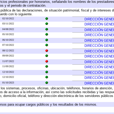
icios profesionales por honorarios, señalando los nombres de los prestadores 
os y el periodo de contratación.
 pública de las declaraciones, de situación patrimonial, fiscal y de intereses d
uerdo con lo siguiente.
02/10/2022
DIRECCIÓN GENE
03/11/2022
DIRECCIÓN GENE
04/08/2022
DIRECCIÓN GENE
05/10/2022
DIRECCIÓN GENE
06/10/2022
DIRECCIÓN GENE
07/10/2022
DIRECCIÓN GENE
08/12/2022
DIRECCIÓN GENE
09/09/2022
DIRECCIÓN GENE
11/07/2022
DIRECCIÓN GENE
11/09/2022
DIRECCIÓN GENE
12/10/2022
DIRECCIÓN GENE
12/10/2022
DIRECCIÓN GENE
01/10/2023
DIRECCIÓN GENE
 los sistemas, procesos, oficinas, ubicación, teléfonos, horarios de atención,
es de acceso a la información, así como las solicitudes recibidas y las respu
 domicilio oficial, teléfono y dirección electrónica de los servidores público
rsos para ocupar cargos públicos y los resultados de los mismos.