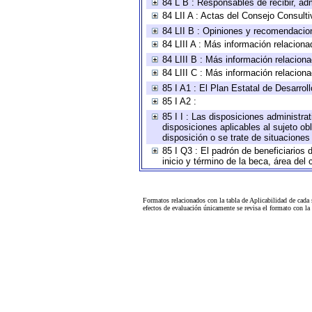
84 L B : Responsables de recibir, adm
84 LII A : Actas del Consejo Consulti
84 LII B : Opiniones y recomendacio
84 LIII A : Más información relaciona
84 LIII B : Más información relacion
84 LIII C : Más información relacion
85 I A1 : El Plan Estatal de Desarro
85 I A2 :
85 I I : Las disposiciones administra
disposiciones aplicables al sujeto o
disposición o se trate de situacione
85 I Q3 : El padrón de beneficiarios
inicio y término de la beca, área de
Formatos relacionados con la tabla de Aplicabilidad de cada
efectos de evaluación únicamente se revisa el formato con l