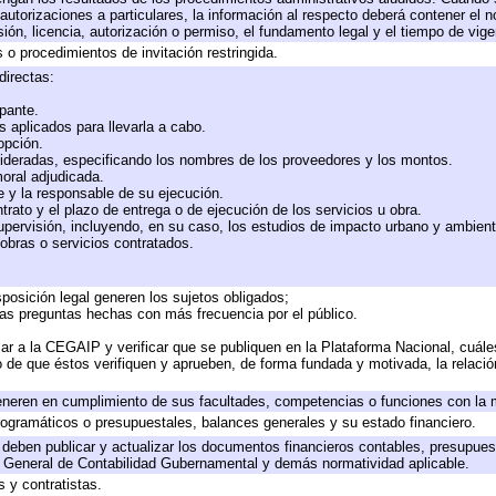
utorizaciones a particulares, la información al respecto deberá contener el nom
ión, licencia, autorización o permiso, el fundamento legal y el tiempo de vige
 o procedimientos de invitación restringida.
directas:
ipante.
 aplicados para llevarla a cabo.
 opción.
sideradas, especificando los nombres de los proveedores y los montos.
moral adjudicada.
te y la responsable de su ejecución.
trato y el plazo de entrega o de ejecución de los servicios u obra.
upervisión, incluyendo, en su caso, los estudios de impacto urbano y ambien
obras o servicios contratados.
posición legal generen los sujetos obligados;
las preguntas hechas con más frecuencia por el público.
ar a la CEGAIP y verificar que se publiquen en la Plataforma Nacional, cuále
to de que éstos verifiquen y aprueben, de forma fundada y motivada, la relaci
eneren en cumplimiento de sus facultades, competencias o funciones con la 
ogramáticos o presupuestales, balances generales y su estado financiero.
deben publicar y actualizar los documentos financieros contables, presupues
y General de Contabilidad Gubernamental y demás normatividad aplicable.
 y contratistas.