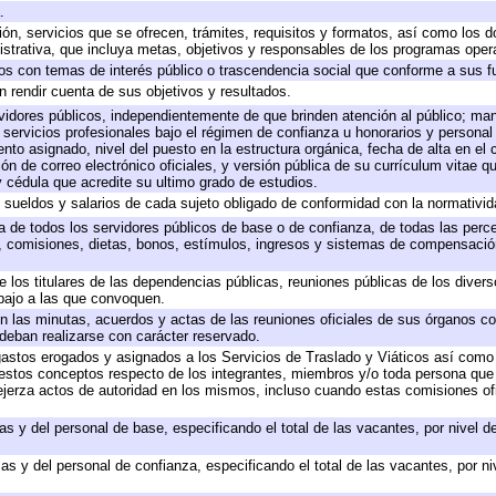
.
ión, servicios que se ofrecen, trámites, requisitos y formatos, así como los
trativa, que incluya metas, objetivos y responsables de los programas operat
ados con temas de interés público o trascendencia social que conforme a sus f
n rendir cuenta de sus objetivos y resultados.
ervidores públicos, independientemente de que brinden atención al público; ma
 servicios profesionales bajo el régimen de confianza u honorarios y personal d
o asignado, nivel del puesto en la estructura orgánica, fecha de alta en el c
ión de correo electrónico oficiales, y versión pública de su currículum vitae q
 y cédula que acredite su ultimo grado de estudios.
e sueldos y salarios de cada sujeto obligado de conformidad con la normativid
ta de todos los servidores públicos de base o de confianza, de todas las perc
s, comisiones, dietas, bonos, estímulos, ingresos y sistemas de compensación
e los titulares de las dependencias públicas, reuniones públicas de los diver
bajo a las que convoquen.
 en las minutas, acuerdos y actas de las reuniones oficiales de sus órganos co
deban realizarse con carácter reservado.
 gastos erogados y asignados a los Servicios de Traslado y Viáticos así com
 a estos conceptos respecto de los integrantes, miembros y/o toda persona q
ejerza actos de autoridad en los mismos, incluso cuando estas comisiones ofi
as y del personal de base, especificando el total de las vacantes, por nivel 
as y del personal de confianza, especificando el total de las vacantes, por n