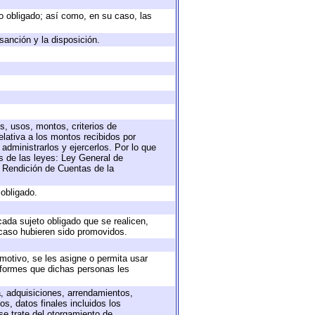
eto obligado; así como, en su caso, las
sanción y la disposición.
s, usos, montos, criterios de
lativa a los montos recibidos por
administrarlos y ejercerlos. Por lo que
as de las leyes: Ley General de
 Rendición de Cuentas de la
 obligado.
cada sujeto obligado que se realicen,
 caso hubieren sido promovidos.
 motivo, se les asigne o permita usar
informes que dichas personas les
a, adquisiciones, arrendamientos,
s, datos finales incluidos los
e trate del otorgamiento de