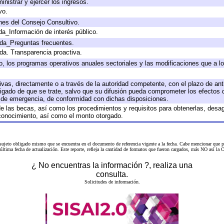
inistrar y ejercer los ingresos.
vo.
nes del Consejo Consultivo.
da_Información de interés público.
ada_Preguntas frecuentes.
ada. Transparencia proactiva.
llo, los programas operativos anuales sectoriales y las modificaciones que a
tivas, directamente o a través de la autoridad competente, con el plazo de an
bligado de que se trate, salvo que su difusión pueda comprometer los efectos 
s de emergencia, de conformidad con dichas disposiciones.
 de las becas, así como los procedimientos y requisitos para obtenerlas, desa
l conocimiento, así como el monto otorgado.
 sujeto obligado mismo que se encuentra en el
documento de referencia
vigente a la fecha. Cabe mencionar que p
a última fecha de actualización. Este reporte, refleja la cantidad de formatos que fueron cargados, más NO así
¿ No encuentras la información ?, realiza una
consulta.
Solicitudes de información.