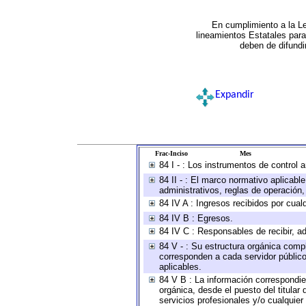
En cumplimiento a la L
lineamientos Estatales par
deben de difundi
Expandir
Frac-Inciso
Mes
84 I - : Los instrumentos de control 
84 II - : El marco normativo aplicabl
administrativos, reglas de operación, c
84 IV A : Ingresos recibidos por cual
84 IV B : Egresos.
84 IV C : Responsables de recibir, ad
84 V - : Su estructura orgánica compl
corresponden a cada servidor público
aplicables.
84 V B : La información correspondien
orgánica, desde el puesto del titular
servicios profesionales y/o cualquier 