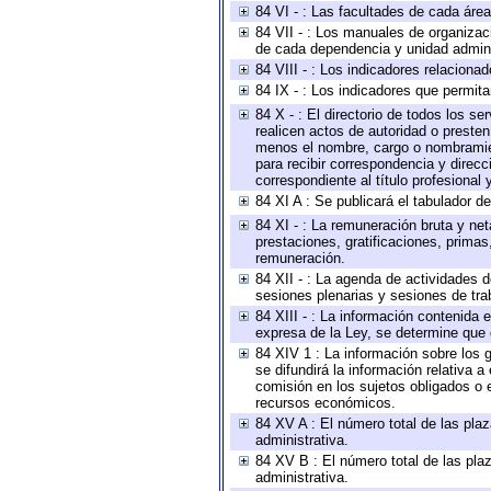
84 VI - : Las facultades de cada área
84 VII - : Los manuales de organizac
de cada dependencia y unidad adminis
84 VIII - : Los indicadores relacion
84 IX - : Los indicadores que permita
84 X - : El directorio de todos los s
realicen actos de autoridad o presten
menos el nombre, cargo o nombramient
para recibir correspondencia y direcc
correspondiente al título profesional
84 XI A : Se publicará el tabulador d
84 XI - : La remuneración bruta y ne
prestaciones, gratificaciones, prima
remuneración.
84 XII - : La agenda de actividades d
sesiones plenarias y sesiones de tra
84 XIII - : La información contenida
expresa de la Ley, se determine que 
84 XIV 1 : La información sobre los
se difundirá la información relativa
comisión en los sujetos obligados o 
recursos económicos.
84 XV A : El número total de las plaz
administrativa.
84 XV B : El número total de las plaz
administrativa.