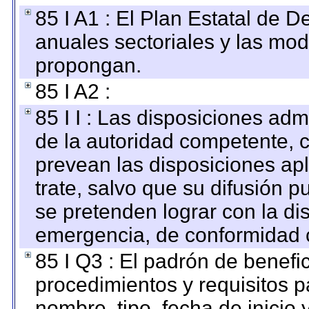
85 I A1 : El Plan Estatal de D
anuales sectoriales y las mo
propongan.
85 I A2 :
85 I I : Las disposiciones adm
de la autoridad competente, c
prevean las disposiciones apl
trate, salvo que su difusión
se pretenden lograr con la di
emergencia, de conformidad c
85 I Q3 : El padrón de benefi
procedimientos y requisitos 
nombre, tipo, fecha de inicio 