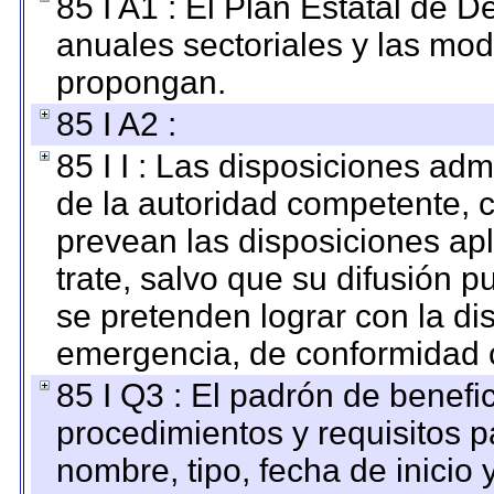
85 I A1 : El Plan Estatal de D
anuales sectoriales y las mo
propongan.
85 I A2 :
85 I I : Las disposiciones adm
de la autoridad competente, c
prevean las disposiciones apl
trate, salvo que su difusión
se pretenden lograr con la di
emergencia, de conformidad c
85 I Q3 : El padrón de benefi
procedimientos y requisitos 
nombre, tipo, fecha de inicio 