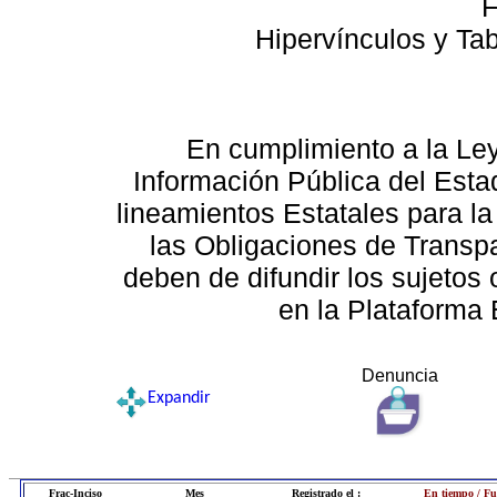
F
Hipervínculos y Ta
En cumplimiento a la Le
Información Pública del Esta
lineamientos Estatales para la
las Obligaciones de Transp
deben de difundir los sujetos 
en la Plataforma 
Denuncia
Expandir
Frac-Inciso
Mes
Registrado el :
En tiempo / Fu