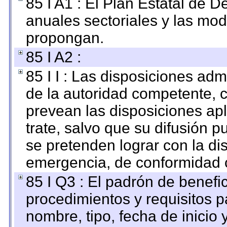
85 I A1 : El Plan Estatal de D
anuales sectoriales y las mo
propongan.
85 I A2 :
85 I I : Las disposiciones adm
de la autoridad competente, c
prevean las disposiciones apl
trate, salvo que su difusión
se pretenden lograr con la di
emergencia, de conformidad c
85 I Q3 : El padrón de benefi
procedimientos y requisitos 
nombre, tipo, fecha de inicio 