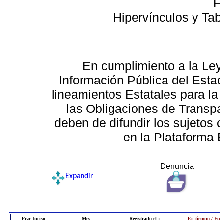
F
Hipervínculos y Ta
En cumplimiento a la Le
Información Pública del Esta
lineamientos Estatales para la
las Obligaciones de Transp
deben de difundir los sujetos 
en la Plataforma 
Denuncia
Expandir
Frac-Inciso
Mes
Registrado el :
En tiempo / Fu