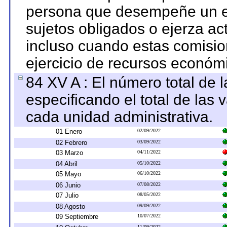
persona que desempeñe un em
sujetos obligados o ejerza ac
incluso cuando estas comisio
ejercicio de recursos económ
84 XV A : El número total de 
especificando el total de las 
cada unidad administrativa.
01 Enero
02/09/2022
02 Febrero
03/09/2022
03 Marzo
04/11/2022
04 Abril
05/10/2022
05 Mayo
06/10/2022
06 Junio
07/08/2022
07 Julio
08/05/2022
08 Agosto
09/09/2022
09 Septiembre
10/07/2022
11/09/2022