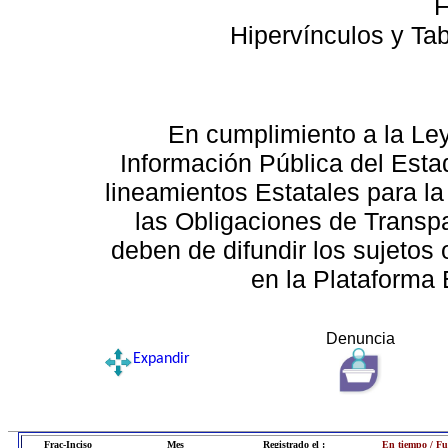
F
Hipervínculos y Ta
En cumplimiento a la Le
Información Pública del Esta
lineamientos Estatales para la
las Obligaciones de Transp
deben de difundir los sujetos 
en la Plataforma 
Denuncia
Expandir
Frac-Inciso
Mes
Registrado el :
En tiempo / Fu