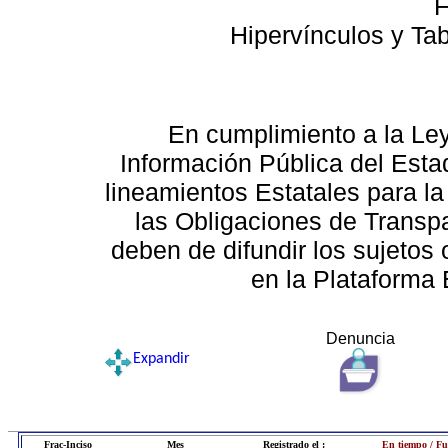
F
Hipervínculos y Ta
En cumplimiento a la Le
Información Pública del Esta
lineamientos Estatales para la
las Obligaciones de Transp
deben de difundir los sujetos 
en la Plataforma 
Denuncia
Expandir
Frac-Inciso
Mes
Registrado el :
En tiempo / Fu