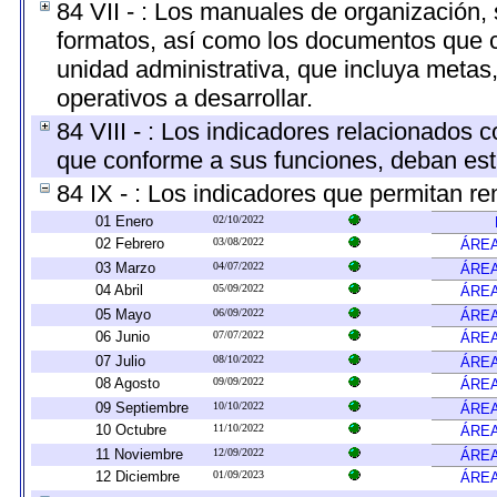
84 VII - : Los manuales de organización, s
formatos, así como los documentos que c
unidad administrativa, que incluya metas
operativos a desarrollar.
84 VIII - : Los indicadores relacionados 
que conforme a sus funciones, deban est
84 IX - : Los indicadores que permitan re
01 Enero
02/10/2022
02 Febrero
03/08/2022
ÁREA
03 Marzo
04/07/2022
ÁREA
04 Abril
05/09/2022
ÁREA
05 Mayo
06/09/2022
ÁREA
06 Junio
07/07/2022
ÁREA
07 Julio
08/10/2022
ÁREA
08 Agosto
09/09/2022
ÁREA
09 Septiembre
10/10/2022
ÁREA
10 Octubre
11/10/2022
ÁREA
11 Noviembre
12/09/2022
ÁREA
12 Diciembre
01/09/2023
ÁREA