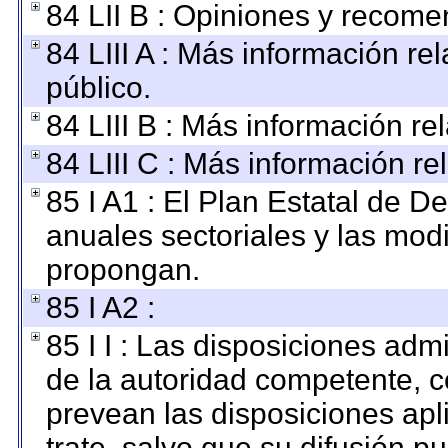
84 LII B : Opiniones y recom
84 LIII A : Más información r
público.
84 LIII B : Más información r
84 LIII C : Más información re
85 I A1 : El Plan Estatal de D
anuales sectoriales y las mod
propongan.
85 I A2 :
85 I I : Las disposiciones adm
de la autoridad competente, c
prevean las disposiciones apl
trate, salvo que su difusión 