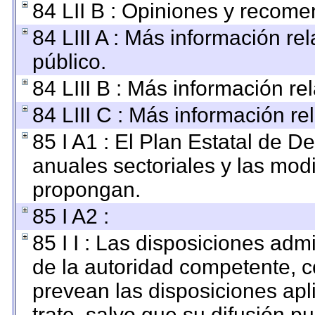
84 LII B : Opiniones y recom
84 LIII A : Más información r
público.
84 LIII B : Más información r
84 LIII C : Más información re
85 I A1 : El Plan Estatal de D
anuales sectoriales y las mod
propongan.
85 I A2 :
85 I I : Las disposiciones adm
de la autoridad competente, c
prevean las disposiciones apl
trate, salvo que su difusión 