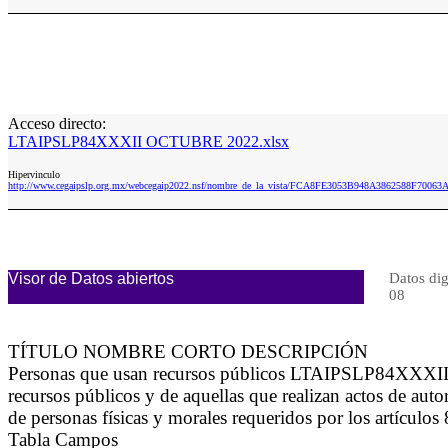
Acceso directo:
LTAIPSLP84XXXII OCTUBRE 2022.xlsx
Hipervinculo
http://www.cegaipslp.org.mx/webcegaip2022.nsf/nombre_de_la_vista/FCA8FE3053B948A3862588F70
Visor de Datos abiertos
Datos dig
08
TÍTULO NOMBRE CORTO DESCRIPCIÓN
Personas que usan recursos públicos LTAIPSLP84XXXII El l
recursos públicos y de aquellas que realizan actos de auto
de personas físicas y morales requeridos por los artícul
Tabla Campos