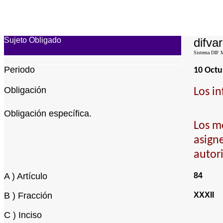
Sujeto Obligado
difvar
Sistema DIF Mu
Periodo
10 Octu
Obligación
Los in
Obligación específica.
Los mo
asigne
autor
A ) Artículo
84
B ) Fracción
XXXII
C ) Inciso