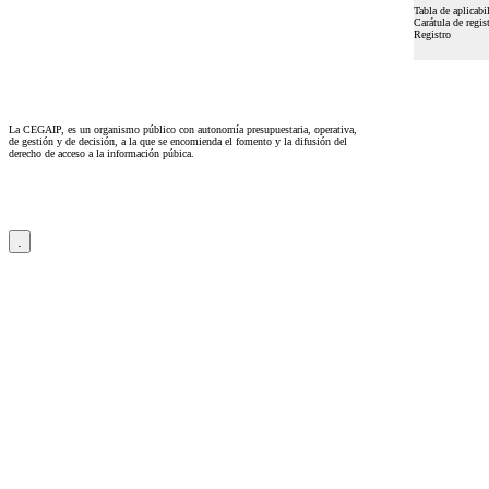
Tabla de aplicabi
Carátula de regis
Registro
La CEGAIP, es un organismo público con autonomía presupuestaria, operativa,
de gestión y de decisión, a la que se encomienda el fomento y la difusión del
derecho de acceso a la información púbica.