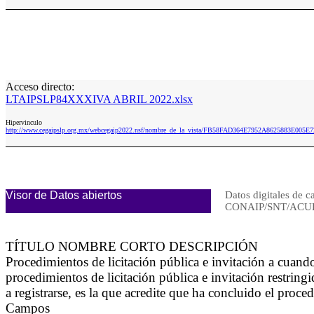
Acceso directo:
LTAIPSLP84XXXIVA ABRIL 2022.xlsx
Hipervinculo
http://www.cegaipslp.org.mx/webcegaip2022.nsf/nombre_de_la_vista/FB58FAD364E7952A8625883E00
Visor de Datos abiertos
Datos digitales de c
CONAIP/SNT/ACUE
TÍTULO NOMBRE CORTO DESCRIPCIÓN
Procedimientos de licitación pública e invitación a cua
procedimientos de licitación pública e invitación restrin
a registrarse, es la que acredite que ha concluido el proce
Campos