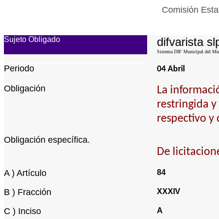
Comisión Estat
Sujeto Obligado
difvarista sl
Sistema DIF Municipal del Muni
Periodo
04 Abril
Obligación
La informaci
restringida y
respectivo y 
Obligación específica.
De licitacion
A ) Artículo
84
B ) Fracción
XXXIV
C ) Inciso
A