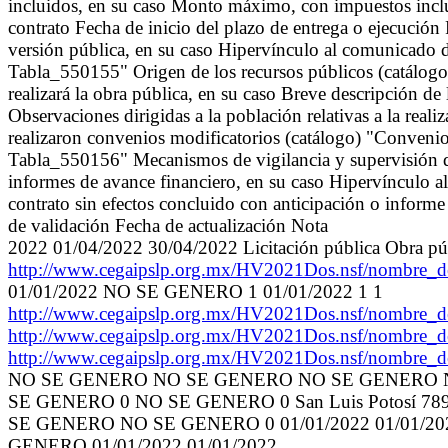
incluidos, en su caso Monto máximo, con impuestos inclu
contrato Fecha de inicio del plazo de entrega o ejecució
versión pública, en su caso Hipervínculo al comunicado 
Tabla_550155" Origen de los recursos públicos (catálogo
realizará la obra pública, en su caso Breve descripción de
Observaciones dirigidas a la población relativas a la reali
realizaron convenios modificatorios (catálogo) "Convenio
Tabla_550156" Mecanismos de vigilancia y supervisión de 
informes de avance financiero, en su caso Hipervínculo al 
contrato sin efectos concluido con anticipación o informe
de validación Fecha de actualización Nota
2022 01/04/2022 30/04/2022 Licitación pública Obra pú
http://www.cegaipslp.org.mx/HV2021Dos.nsf/nom
01/01/2022 NO SE GENERO 1 01/01/2022 1 1
http://www.cegaipslp.org.mx/HV2021Dos.nsf/nom
http://www.cegaipslp.org.mx/HV2021Dos.nsf/nom
http://www.cegaipslp.org.mx/HV2021Dos.nsf/nom
NO SE GENERO NO SE GENERO NO SE GENERO NO 
SE GENERO 0 NO SE GENERO 0 San Luis Potosí
SE GENERO NO SE GENERO 0 01/01/2022 01/01/20
GENERO 01/01/2022 01/01/2022