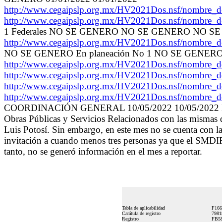
http://www.cegaipslp.org.mx/HV2021Dos.nsf/nom
http://www.cegaipslp.org.mx/HV2021Dos.nsf/nom
1 Federales NO SE GENERO NO SE GENERO NO 
http://www.cegaipslp.org.mx/HV2021Dos.nsf/nom
NO SE GENERO En planeación No 1 NO SE GENER
http://www.cegaipslp.org.mx/HV2021Dos.nsf/nom
http://www.cegaipslp.org.mx/HV2021Dos.nsf/nom
http://www.cegaipslp.org.mx/HV2021Dos.nsf/nom
http://www.cegaipslp.org.mx/HV2021Dos.nsf/nom
COORDINACIÓN GENERAL 10/05/2022 10/05/2022 Este suje
Obras Públicas y Servicios Relacionados con las mismas d
Luis Potosí. Sin embargo, en este mes no se cuenta con la
invitación a cuando menos tres personas ya que el SMDIF d
tanto, no se generó información en el mes a reportar.
Tabla de aplicabilidad
F166
Carátula de registro
798
Registro
FB58