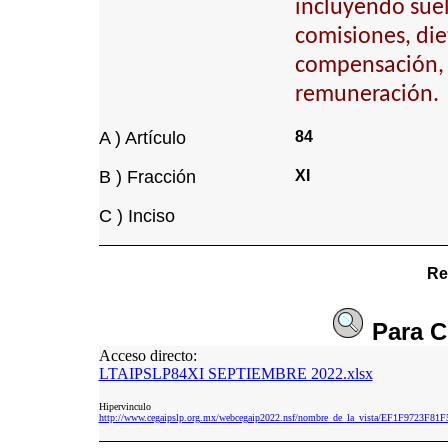
incluyendo suel
comisiones, die
compensación, 
remuneración.
A ) Artículo
84
B ) Fracción
XI
C ) Inciso
Re
Para
C
Acceso directo:
LTAIPSLP84XI SEPTIEMBRE 2022.xlsx
Hipervinculo
http://www.cegaipslp.org.mx/webcegaip2022.nsf/nombre_de_la_vista/EF1F972