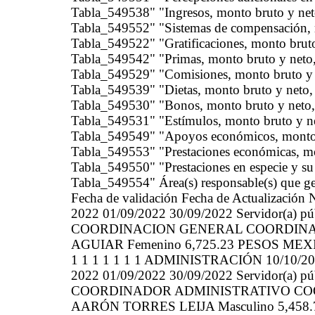
Tabla_549538" "Ingresos, monto bruto y neto
Tabla_549552" "Sistemas de compensación, m
Tabla_549522" "Gratificaciones, monto bruto
Tabla_549542" "Primas, monto bruto y neto,
Tabla_549529" "Comisiones, monto bruto y n
Tabla_549539" "Dietas, monto bruto y neto, 
Tabla_549530" "Bonos, monto bruto y neto, 
Tabla_549531" "Estímulos, monto bruto y ne
Tabla_549549" "Apoyos económicos, monto b
Tabla_549553" "Prestaciones económicas, mo
Tabla_549550" "Prestaciones en especie y su
Tabla_549554" Área(s) responsable(s) que gen
Fecha de validación Fecha de Actualización 
2022 01/09/2022 30/09/2022 Servidor(a
COORDINACION GENERAL COORDINA
AGUIAR Femenino 6,725.23 PESOS MEX
1 1 1 1 1 1 1 ADMINISTRACIÓN 10/10/20
2022 01/09/2022 30/09/2022 Servidor(a
COORDINADOR ADMINISTRATIVO CO
AARÓN TORRES LEIJA Masculino 5,458