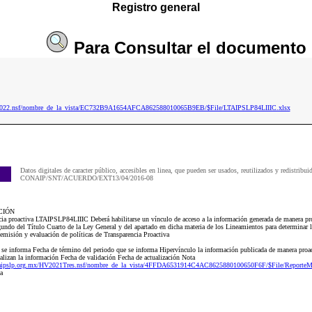
Registro general
Para
Consultar
el documento
ip2022.nsf/nombre_de_la_vista/EC732B9A1654AFCA862588010065B9EB/$File/LTAIPSLP84LIIIC.xlsx
Datos digitales de caracter público, accesibles en linea, que pueden ser usados, reutilizados y redistribui
CONAIP/SNT/ACUERDO/EXT13/04/2016-08
CIÓN
a proactiva LTAIPSLP84LIIIC Deberá habilitarse un vínculo de acceso a la información generada de manera proa
undo del Título Cuarto de la Ley General y del apartado en dicha materia de los Lineamientos para determinar l
 emisión y evaluación de políticas de Transparencia Proactiva
e se informa Fecha de término del periodo que se informa Hipervínculo la información publicada de manera proact
ualizan la información Fecha de validación Fecha de actualización Nota
gaipslp.org.mx/HV2021Tres.nsf/nombre_de_la_vista/4FFDA6531914C4AC8625880100650F6F/$File/ReporteM
a