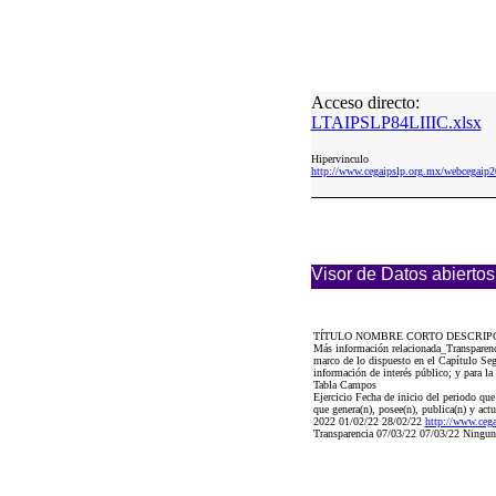
Acceso directo:
LTAIPSLP84LIIIC.xlsx
Hipervinculo
http://www.cegaipslp.org.mx/webcega
Visor de Datos abiertos
TÍTULO NOMBRE CORTO DESCRIP
Más información relacionada_Transparenci
marco de lo dispuesto en el Capítulo Seg
información de interés público; y para la
Tabla Campos
Ejercicio Fecha de inicio del periodo qu
que genera(n), posee(n), publica(n) y act
2022 01/02/22 28/02/22
http://www.ce
Transparencia 07/03/22 07/03/22 Ningun