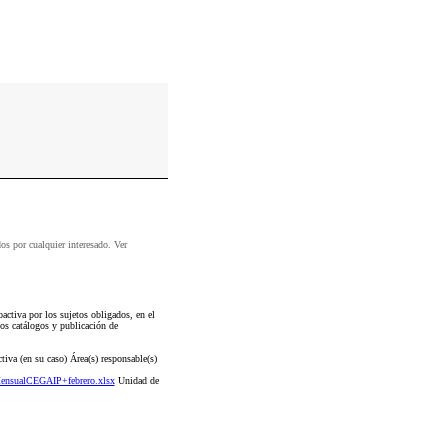
dos por cualquier interesado. Ver
ctiva por los sujetos obligados, en el
os catálogos y publicación de
iva (en su caso) Área(s) responsable(s)
ensualCEGAIP+febrero.xlsx
Unidad de