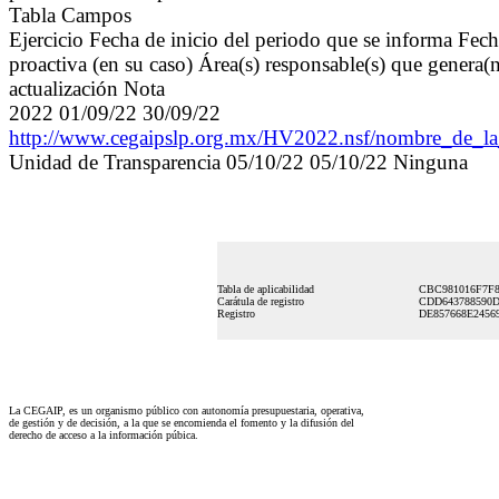
Tabla Campos
Ejercicio Fecha de inicio del periodo que se informa Fec
proactiva (en su caso) Área(s) responsable(s) que genera(
actualización Nota
2022 01/09/22 30/09/22
http://www.cegaipslp.org.mx/HV2022.nsf/nombre_de
Unidad de Transparencia 05/10/22 05/10/22 Ninguna
Tabla de aplicabilidad
CBC981016F7F8
Carátula de registro
CDD643788590D
Registro
DE857668E2456
La CEGAIP, es un organismo público con autonomía presupuestaria, operativa,
de gestión y de decisión, a la que se encomienda el fomento y la difusión del
derecho de acceso a la información púbica.