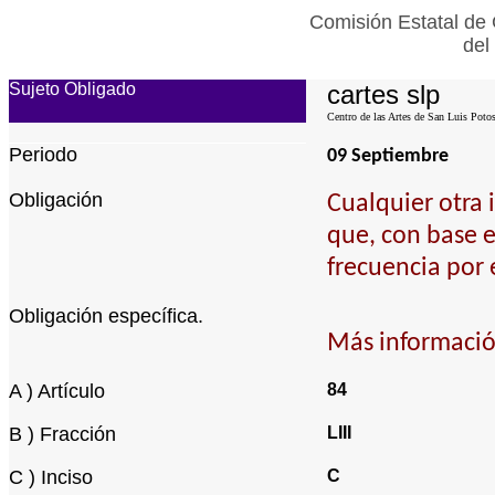
Comisión Estatal de 
del
Sujeto Obligado
cartes slp
Centro de las Artes de San Luis Potos
Periodo
09 Septiembre
Obligación
Cualquier otra 
que, con base e
frecuencia por 
Obligación específica.
Más informació
A ) Artículo
84
B ) Fracción
LIII
C ) Inciso
C