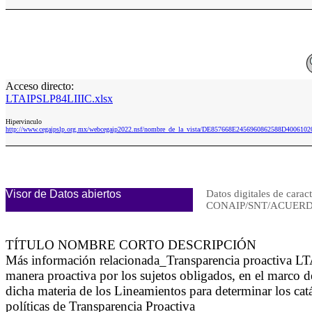
Acceso directo:
LTAIPSLP84LIIIC.xlsx
Hipervinculo
http://www.cegaipslp.org.mx/webcegaip2022.nsf/nombre_de_la_vista/DE857668E2456960862588D4006102
Visor de Datos abiertos
Datos digitales de carac
CONAIP/SNT/ACUERDO
TÍTULO NOMBRE CORTO DESCRIPCIÓN
Más información relacionada_Transparencia proactiva LT
manera proactiva por los sujetos obligados, en el marco d
dicha materia de los Lineamientos para determinar los cat
políticas de Transparencia Proactiva