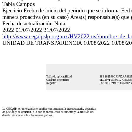
Tabla Campos
Ejercicio Fecha de inicio del periodo que se informa Fec
manera proactiva (en su caso) Área(s) responsable(s) que 
Fecha de actualización Nota
2022 01/07/2022 31/07/2022
http://www.cegaipslp.org.mx/HV2022.nsf/nombre_d
UNIDAD DE TRANSPARENCIA 10/08/2022 10/08/20
Tabla de aplicabilidad
38B862596CF37DAA862
Carátula de registro
9D3297F9570E12778625
Registro
D9480FD21987DE028625
La CEGAIP, es un organismo público con autonomía presupuestaria, operativa,
de gestión y de decisión, a la que se encomienda el fomento y la difusión del
derecho de acceso a la información púbica.