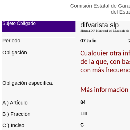
Comisión Estatal de Gara
del Esta
Sujeto Obligado
difvarista slp
Sistema DIF Municipal del Municipio de V
Periodo
07 Julio
Obligación
Cualquier otra in
de la que, con ba
con más frecuenci
Obligación específica.
Más información 
A ) Artículo
84
B ) Fracción
LIII
C ) Inciso
C