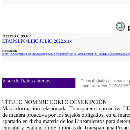
Acceso directo:
LTAIPSLP84LIIIC JULIO 2022.xlsx
Hipervinculo
http://www.cegaipslp.org.mx/webcegaip2022.nsf/nombre_de_la_vista/D9480FD21987DE028625889A006
Visor de Datos abiertos
Datos digitales de caracter 
interesado. Ver CONAIP
TÍTULO NOMBRE CORTO DESCRIPCIÓN
Más información relacionada_Transparencia proactiva LT
de manera proactiva por los sujetos obligados, en el marc
apartado en dicha materia de los Lineamientos para determ
emisión y evaluación de políticas de Transparencia Proact