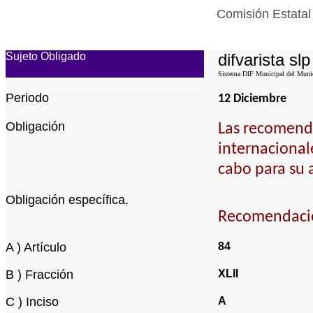
Comisión Estatal
Sujeto Obligado
difvarista slp
Sistema DIF Municipal del Munici
Periodo
12 Diciembre
Obligación
Las recomenda
internacional
cabo para su 
Obligación específica.
Recomendacio
A ) Artículo
84
B ) Fracción
XLII
C ) Inciso
A