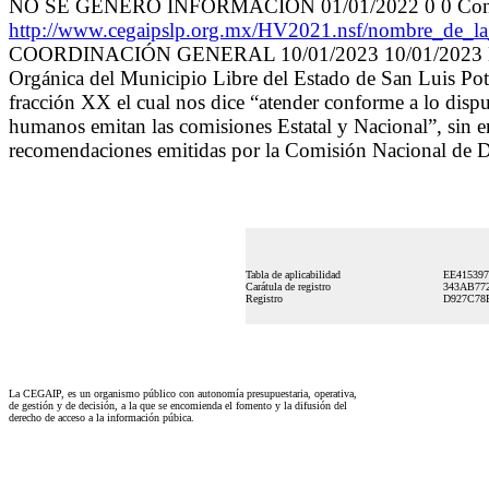
NO SE GENERO INFORMACIÓN 01/01/2022 0 0 Con prue
http://www.cegaipslp.org.mx/HV2021.nsf/nombre_
COORDINACIÓN GENERAL 10/01/2023 10/01/2023 Este suje
Orgánica del Municipio Libre del Estado de San Luis Potos
fracción XX el cual nos dice “atender conforme a lo dispu
humanos emitan las comisiones Estatal y Nacional”, sin e
recomendaciones emitidas por la Comisión Nacional de
Tabla de aplicabilidad
EE41539
Carátula de registro
343AB77
Registro
D927C78
La CEGAIP, es un organismo público con autonomía presupuestaria, operativa,
de gestión y de decisión, a la que se encomienda el fomento y la difusión del
derecho de acceso a la información púbica.