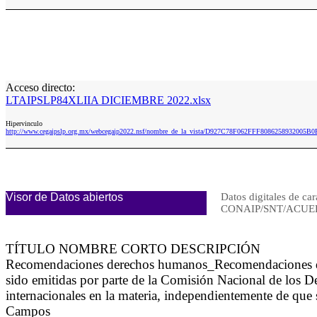
Acceso directo:
LTAIPSLP84XLIIA DICIEMBRE 2022.xlsx
Hipervinculo
http://www.cegaipslp.org.mx/webcegaip2022.nsf/nombre_de_la_vista/D927C78F062FFF808625893200
Visor de Datos abiertos
Datos digitales de car
CONAIP/SNT/ACUER
TÍTULO NOMBRE CORTO DESCRIPCIÓN
Recomendaciones derechos humanos_Recomendaciones d
sido emitidas por parte de la Comisión Nacional de los 
internacionales en la materia, independientemente de que 
Campos