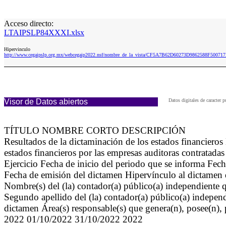
Acceso directo:
LTAIPSLP84XXXI.xlsx
Hipervinculo
http://www.cegaipslp.org.mx/webcegaip2022.nsf/nombre_de_la_vista/CF5A7B62D60273D9862588F50071
Visor de Datos abiertos
Datos digitales de caracter
TÍTULO NOMBRE CORTO DESCRIPCIÓN
Resultados de la dictaminación de los estados financiero
estados financieros por las empresas auditoras contratadas
Ejercicio Fecha de inicio del periodo que se informa Fech
Fecha de emisión del dictamen Hipervínculo al dictamen de
Nombre(s) del (la) contador(a) público(a) independiente q
Segundo apellido del (la) contador(a) público(a) independ
dictamen Área(s) responsable(s) que genera(n), posee(n), 
2022 01/10/2022 31/10/2022 2022