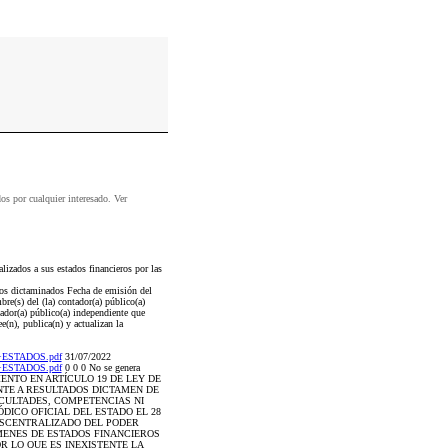
dos por cualquier interesado. Ver
izados a sus estados financieros por las
eros dictaminados Fecha de emisión del
re(s) del (la) contador(a) público(a)
tador(a) público(a) independiente que
(n), publica(n) y actualizan la
E+ESTADOS.pdf
31/07/2022
E+ESTADOS.pdf
0 0 0 No se genera
FUNDAMENTO EN ARTÍCULO 19 DE LEY DE
NTE A RESULTADOS DICTAMEN DE
CULTADES, COMPETENCIAS NI
ICO OFICIAL DEL ESTADO EL 28
DESCENTRALIZADO DEL PODER
ÁMENES DE ESTADOS FINANCIEROS
R LO QUE ES INEXISTENTE LA