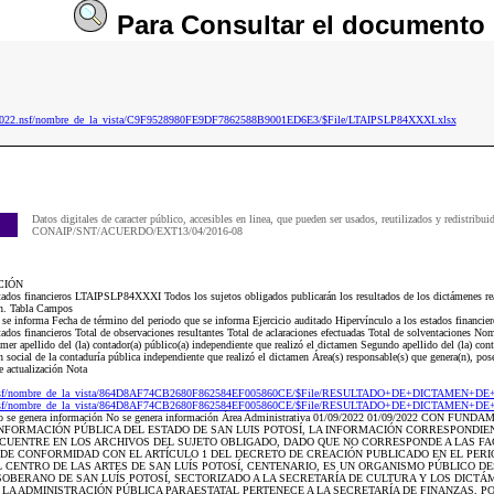
Para
Consultar
el documento
ip2022.nsf/nombre_de_la_vista/C9F9528980FE9DF7862588B9001ED6E3/$File/LTAIPSLP84XXXI.xlsx
Datos digitales de caracter público, accesibles en linea, que pueden ser usados, reutilizados y redistribui
CONAIP/SNT/ACUERDO/EXT13/04/2016-08
CIÓN
tados financieros LTAIPSLP84XXXI Todos los sujetos obligados publicarán los resultados de los dictámenes real
fin. Tabla Campos
e se informa Fecha de término del periodo que se informa Ejercicio auditado Hipervínculo a los estados financi
dos financieros Total de observaciones resultantes Total de aclaraciones efectuadas Total de solventaciones Nomb
mer apellido del (la) contador(a) público(a) independiente que realizó el dictamen Segundo apellido del (la) con
social de la contaduría pública independiente que realizó el dictamen Área(s) responsable(s) que genera(n), posee
 actualización Nota
20.nsf/nombre_de_la_vista/864D8AF74CB2680F862584EF005860CE/$File/RESULTADO+DE+DICTAMEN+D
20.nsf/nombre_de_la_vista/864D8AF74CB2680F862584EF005860CE/$File/RESULTADO+DE+DICTAMEN+D
n No se genera información No se genera información Área Administrativa 01/09/2022 01/09/2022 CON 
INFORMACIÓN PÚBLICA DEL ESTADO DE SAN LUIS POTOSÍ, LA INFORMACIÓN CORRESPONDIE
NCUENTRE EN LOS ARCHIVOS DEL SUJETO OBLIGADO, DADO QUE NO CORRESPONDE A LAS FA
DE CONFORMIDAD CON EL ARTÍCULO 1 DEL DECRETO DE CREACIÓN PUBLICADO EN EL PERIÓD
L CENTRO DE LAS ARTES DE SAN LUÍS POTOSÍ, CENTENARIO, ES UN ORGANISMO PÚBLICO 
SOBERANO DE SAN LUÍS POTOSÍ, SECTORIZADO A LA SECRETARÍA DE CULTURA Y LOS DICT
 LA ADMINISTRACIÓN PÚBLICA PARAESTATAL PERTENECE A LA SECRETARÍA DE FINANZAS, PO