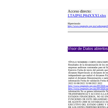
Acceso directo:
LTAIPSLP84XXXI.xlsx
Hipervinculo
http://www.cegaipslp.org.mx/webcega
Visor de Datos abiertos
TÍTULO NOMBRE CORTO DESCRIP
Resultados de la dictaminación de los es
empresas auditoras contratadas para tal 
Ejercicio Fecha de inicio del periodo qu
dictamen Hipervínculo al dictamen de esta
independiente que realizó el dictamen Pri
realizó el dictamen Denominación o razón 
información Fecha de validación Fecha de
2022 01/08/2022 31/08/2022 2022
http://www.cegaipslp.org.mx/HV20
http://www.cegaipslp.org.mx/HV20
información No se genera informació
TRANSPARENCIA Y ACCESO A LA 
ESTADOS FINANCIEROS, NO SE E
FUNCIONES DE ESTE ORGANISMO 
DE AGOSTO 2008 SE ESTABLECE E
EJECUTIVO DEL ESTADO LIBRE Y 
DE LOS ENTES PERTENECIENTES A