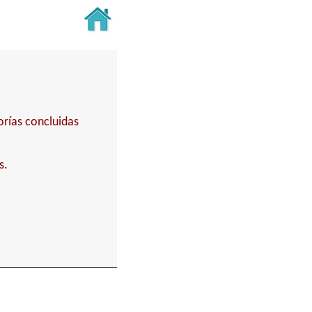
orías concluidas
s.