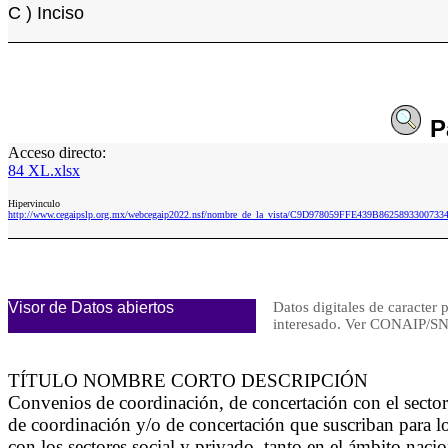
C ) Inciso
P
Acceso directo:
84 XL.xlsx
Hipervinculo
http://www.cegaipslp.org.mx/webcegaip2022.nsf/nombre_de_la_vista/C9D978059FFE439B86258933007334
Visor de Datos abiertos
Datos digitales de caracter 
interesado. Ver CONAIP/
TÍTULO NOMBRE CORTO DESCRIPCIÓN
Convenios de coordinación, de concertación con el sect
de coordinación y/o de concertación que suscriban para lo
con los sectores social y privado, tanto en el ámbito nac