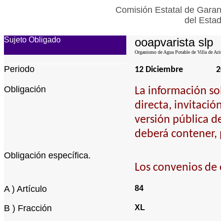
Comisión Estatal de Garan
del Esta
Sujeto Obligado
ooapvarista slp
Organismo de Agua Potable de Villa de Aris
Periodo
12 Diciembre
2
Obligación
La información so
directa, invitació
versión pública d
deberá contener, 
Obligación específica.
Los convenios de 
A ) Artículo
84
B ) Fracción
XL