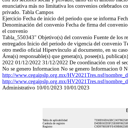
enunciativa más no limitativa los convenios celebrados co
privado. Tabla Campos
Ejercicio Fecha de inicio del periodo que se informa Fec
Denominación del convenio Fecha de firma del convenio 
el convenio
Tabla_550343" Objetivo(s) del convenio Fuente de los re
entregados Inicio del periodo de vigencia del convenio 
otro medio oficial Hipervínculo al documento, en su caso
Área(s) responsable(s) que genera(n), posee(n), publica(n
2022 01/12/2022 31/12/2022 De coordinación con el sec
No se genero Informacion No se genero Informacion 0 N
http://www.cegaipslp.org.mx/HV2021Tres.nsf/nom
http://www.cegaipslp.org.mx/HV2021Tres.nsf/nom
Administrativo 10/01/2023 10/01/2023
B
Tabla de aplicabilidad
7330D16DA5BC243786258
Carátula de registro
D4DB502D3F25E00F86258
Registro
C9D978059FFE439B862589