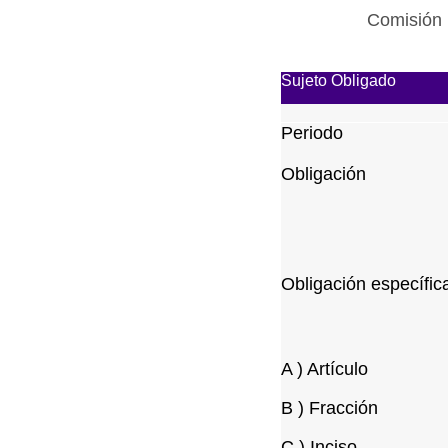
Comisión 
Sujeto Obligado
Periodo
Obligación
Obligación específic
A ) Artículo
B ) Fracción
C ) Inciso