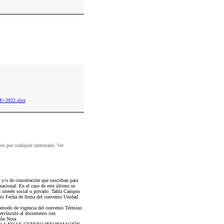
E+2022.xlsx
dos por cualquier interesado. Ver
y/o de concertación que suscriban para
nacional. En el caso de este último se
 interés social o privado. Tabla Campos
nio Fecha de firma del convenio Unidad
periodo de vigencia del convenio Término
pervínculo al documento con
ión Nota