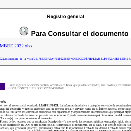
Registro general
Para
Consultar
el documento
MBRE 2022.xlsx
aip2022.nsf/nombre_de_la_vista/C9178E305A5A4752862588D4006EECDE/$File/LTAIPSLP84XL+SEPTIEMBR
Datos digitales de caracter público, accesibles en linea, que pueden ser usados, reutilizados y redistribui
CONAIP/SNT/ACUERDO/EXT13/04/2016-08
CIÓN
ón con el sector social o privado LTAIPSLP84XL La información relativa a cualquier convenio de coordinación 
ional del desarrollo y que sea celebrado con los sectores social y privado, tanto en el ámbito nacional como inter
más no limitativa los convenios celebrados con organismos y organizaciones internacionales que persigan algún
ue se informa Fecha de término del periodo que se informa Tipo de convenio (catálogo) Denominación del conve
Persona(s) con quien se celebra el convenio
uente de los recursos que se emplearán Descripción y/o monto de los recursos públicos entregados Inicio del 
ha de publicación en DOF u otro medio oficial Hipervínculo al documento, en su caso, a la versión pública Hi
sable(s) que genera(n), posee(n), publica(n) y actualizan la información Fecha de validación Fecha de actualizac