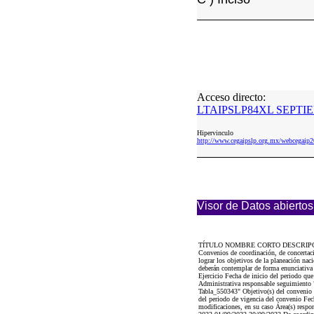
Acceso directo:
LTAIPSLP84XL SEPTIE
Hipervinculo
http://www.cegaipslp.org.mx/webceg
Visor de Datos abiertos
TÍTULO NOMBRE CORTO DESCRIP
Convenios de coordinación, de concertaci
lograr los objetivos de la planeación nac
deberán contemplar de forma enunciativa 
Ejercicio Fecha de inicio del periodo q
Administrativa responsable seguimiento "
Tabla_550343" Objetivo(s) del convenio F
del periodo de vigencia del convenio Fec
modificaciones, en su caso Área(s) respon