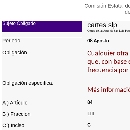
Comisión Estatal de
de
Sujeto Obligado
cartes slp
Centro de las Artes de San Luis Pot
Periodo
08 Agosto
Obligación
Cualquier otra
que, con base 
frecuencia por 
Obligación específica.
Más informació
A ) Artículo
84
B ) Fracción
LIII
C ) Inciso
C