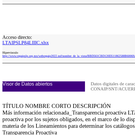
Acceso directo:
LTAIPSLP84LIIIC.xlsx
Hipervinculo
http://www.cegaipslp.org.mx/webcegaip2022.nsf/nombre_de_la_vista/BBD561CBD120D511862588B60069
Visor de Datos abiertos
Datos digitales de carac
CONAIP/SNT/ACUERD
TÍTULO NOMBRE CORTO DESCRIPCIÓN
Más información relacionada_Transparencia proactiva LT
proactiva por los sujetos obligados, en el marco de lo di
materia de los Lineamientos para determinar los catálogos
Transparencia Proactiva