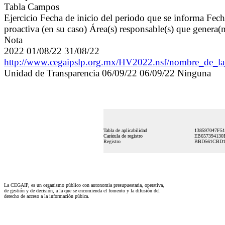
Tabla Campos
Ejercicio Fecha de inicio del periodo que se informa Fec
proactiva (en su caso) Área(s) responsable(s) que genera(
Nota
2022 01/08/22 31/08/22
http://www.cegaipslp.org.mx/HV2022.nsf/nombre_de
Unidad de Transparencia 06/09/22 06/09/22 Ninguna
Tabla de aplicabilidad
138597047F5
Carátula de registro
EB657394130
Registro
BBD561CBD1
La CEGAIP, es un organismo público con autonomía presupuestaria, operativa,
de gestión y de decisión, a la que se encomienda el fomento y la difusión del
derecho de acceso a la información púbica.