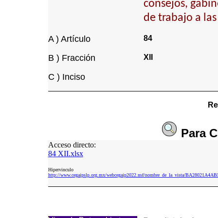
consejos, gabin
de trabajo a la
A ) Artículo
84
B ) Fracción
XII
C ) Inciso
Re
Para
C
Acceso directo:
84 XII.xlsx
Hipervinculo
http://www.cegaipslp.org.mx/webcegaip2022.nsf/nombre_de_la_vista/BA28021A4