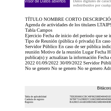
Visor de Datos abiertos
Datos digitales de caract
redistribuidos por cu
TÍTULO NOMBRE CORTO DESCRIPCI
Agenda de actividades de los titulares LTAIP
Tabla Campos
Ejercicio Fecha de inicio del periodo que se
Tipo de Reunión (pública ó privada) En caso 
Servidor Público En caso de ser pública indic
reunión Motivo de la reunión Lugar Fecha Hor
publica(n) y actualizan la información Fecha
2022 01/09/2022 30/09/2022 Servidor Públic
No se genero No se genero No se genero Ad
Bitácora
Tabla de aplicabilidad
7EB2856661CBC40F862588D4004D1E
Carátula de registro
367BF72A29BEFC51862588D4004D66
Registro
BA28021A4AB5DBD5862588D4004DB