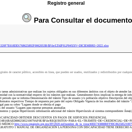
Registro general
Para
Consultar
el document
ista/94320F7E618DD1768625892F0062053B/$File/LTAIPSLP84XXV+DICIEMBRE+2022.xlsx
igitales de caracter público, accesibles en linea, que pueden ser usados, reutilizados y redistribuidos por
as administrativas que realizan los sujetos obligados en sus diferentes ámbitos con el objeto de atender las pe
midad con la normatividad respecto de los trámites que realizan. Generalmente éstos implican la entrega de inf
el periodo que se informa Denominación del trámite Tipo de usuario y/o población objetivo Descripción del obje
formatos respectivos Tiempo de respuesta por parte del sujeto Obligado Vigencia de los resultados del trámite "Á
gal para su cobro "Lugares donde se efectúa el pago
del usuario "Lugares para reportar presuntas anomalías
entos y quejas Hipervínculo información adicional del trámite Hipervínculo al sistema correspondiente Área(s) r
 DISCAPACIDAD OBTENER DESCUENTOS EN PAGOS DE SERVICIOS PRESENCIAL
ista/839327E4B16BAED8862585210079AF0E/$File/REQUISITOS+PARA+EL+TRÁMITE+DE+CREDENCIAL+
DO MÉDICO
http://www.cegaipslp.org.mx/HV2020.nsf/nombre_de_la_vista/40EE743888BFF90C862585
 GRATUITO 1 MANUAL DE ORGANIZACIÓN LA PERSONA CON DISCAPACIDAD TIENE DERECHO A