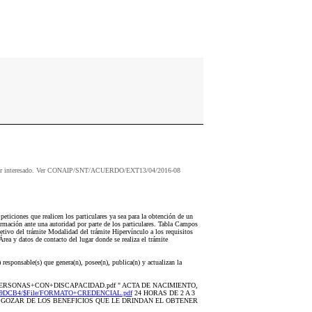
o
 cualquier interesado. Ver CONAIP/SNT/ACUERDO/EXT13/04/2016-08
ticiones que realicen los particulares ya sea para la obtención de un
ormación ante una autoridad por parte de los particulares. Tabla Campos
tivo del trámite Modalidad del trámite Hipervínculo a los requisitos
rea y datos de contacto del lugar donde se realiza el trámite
esponsable(s) que genera(n), posee(n), publica(n) y actualizan la
DE+PERSONAS+CON+DISCAPACIDAD.pdf " ACTA DE NACIMIENTO,
210079DCB4/$File/FORMATO+CREDENCIAL.pdf
24 HORAS DE 2 A 3
 GOZAR DE LOS BENEFICIOS QUE LE DRINDAN EL OBTENER