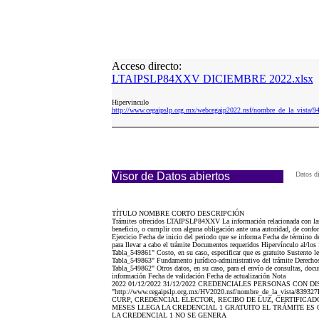
Acceso directo:
LTAIPSLP84XXV DICIEMBRE 2022.xlsx
Hipervinculo
http://www.cegaipslp.org.mx/webcegaip2022.nsf/nombre_de_la_v
Visor de Datos abiertos
Datos d
TÍTULO NOMBRE CORTO DESCRIPCIÓN
Trámites ofrecidos LTAIPSLP84XXV La información relacionada con las tare
beneficio, o cumplir con alguna obligación ante una autoridad, de confor
Ejercicio Fecha de inicio del periodo que se informa Fecha de término d
para llevar a cabo el trámite Documentos requeridos Hipervínculo al/los 
Tabla_549861" Costo, en su caso, especificar que es gratuito Sustento le
Tabla_549863" Fundamento jurídico-administrativo del trámite Derechos 
Tabla_549862" Otros datos, en su caso, para el envío de consultas, docum
información Fecha de validación Fecha de actualización Nota
2022 01/12/2022 31/12/2022 CREDENCIALES PERSONAS CON
"http://www.cegaipslp.org.mx/HV2020.nsf/nombre_de_la_v
CURP, CREDENCIAL ELECTOR, RECIBO DE LUZ, CERTIFICA
MESES LLEGA LA CREDENCIAL 1 GRATUITO EL TRÁMITE ES
LA CREDENCIAL 1 NO SE GENERA