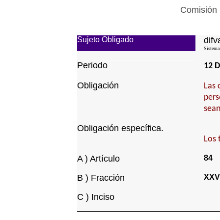
Comisión 
Sujeto Obligado
difv
Sistema
Periodo
12 D
Obligación
Las 
pers
sean
Obligación específica.
Los 
A ) Artículo
84
B ) Fracción
XXV
C ) Inciso