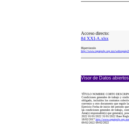
Acceso directo:
84 XXI-A.xlsx
Hipervinculo
http://www.cegaipslp.org.mx/webcegai
Visor de Datos abiertos
TÍTULO NOMBRE CORTO DESCRIP
Condiciones generales de trabajo y sindi
obligado, incluidos los contratos colectiv
convenio u otro documento que regule la
Ejercicio Fecha de inicio del periodo qu
las condiciones generales de trabajo, co
Área(s) responsable(s) que genera(n), pos
2022 01/01/2022 31/01/2022 Base Regla
18/02/2017
http://www.cegaipslp.or
09/02/2022 09/02/2022