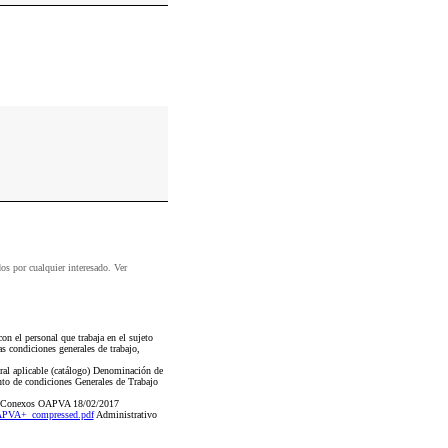
dos por cualquier interesado. Ver
n el personal que trabaja en el sujeto
as condiciones generales de trabajo,
ral aplicable (catálogo) Denominación de
nto de condiciones Generales de Trabajo
os Conexos OAPVA 18/02/2017
PVA+_compressed.pdf
Administrativo