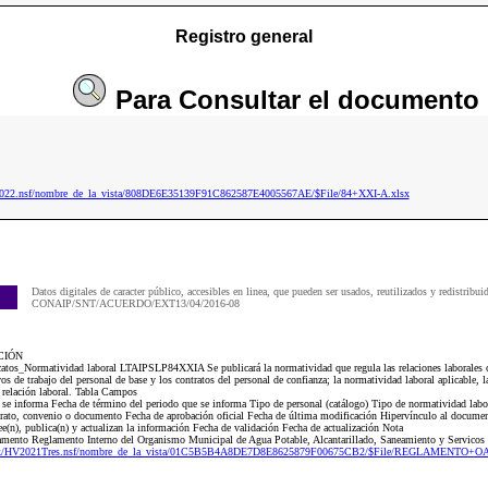
Registro general
Para
Consultar
el documento
p2022.nsf/nombre_de_la_vista/808DE6E35139F91C862587E4005567AE/$File/84+XXI-A.xlsx
Datos digitales de caracter público, accesibles en linea, que pueden ser usados, reutilizados y redistribui
CONAIP/SNT/ACUERDO/EXT13/04/2016-08
CIÓN
catos_Normatividad laboral LTAIPSLP84XXIA Se publicará la normatividad que regula las relaciones laborales co
os de trabajo del personal de base y los contratos del personal de confianza; la normatividad laboral aplicable, l
 relación laboral. Tabla Campos
e se informa Fecha de término del periodo que se informa Tipo de personal (catálogo) Tipo de normatividad labo
ntrato, convenio o documento Fecha de aprobación oficial Fecha de última modificación Hipervínculo al docume
ee(n), publica(n) y actualizan la información Fecha de validación Fecha de actualización Nota
mento Reglamento Interno del Organismo Municipal de Agua Potable, Alcantarillado, Saneamiento y Servic
g.mx/HV2021Tres.nsf/nombre_de_la_vista/01C5B5B4A8DE7D8E8625879F00675CB2/$File/REGLAMENTO+OA