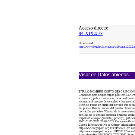
Acceso directo:
84-XIX.xlsx
Hipervinculo
http://www.cegaipslp.org.mx/webcegaip202
Visor de Datos abiertos
TÍTULO NOMBRE CORTO DESCRIPCIÓN
Concursos para ocupar cargos públicos LTAIPSL
a concurso, público o cerrado, de acuerdo con 
encuentra el proceso de selección y los result
Ejercicio Fecha de inicio del periodo que se i
del puesto Denominación del puesto Denominac
invitación y/o aviso Número de la convocatori
apellido de la persona aceptada Segundo apelli
responsable(s) que genera(n), posee(n), public
2022 01/02/2022 28/02/2022 Concurso Abierto
Genero Informacion No se Genero Informacion
http://www.cegaipslp.org.mx/HV2021Tres.ns
http://www.cegaipslp.org.mx/HV2021Tres.ns
Administrativo 07/03/2022 07/03/2022 Este suje