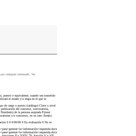
 por cualquier interesado. Ver
o, puesto o equivalente; cuando sea sometido
icará el estado y/o etapa en el que se
ipo de cargo o puesto (catálogo) Clave o nivel
publicación del concurso, convocatoria,
 Nombre(s) de la persona aceptada Primer
ocatorias y/o concursos, en su caso Área(s)
cion 0 0 0/00/00 0 En evaluación 0 No se
para+generar+la+información+requerida.docx
para+generar+la+información+requerida.docx
, fracciones II y XXIV; 70, fracción V y VII;