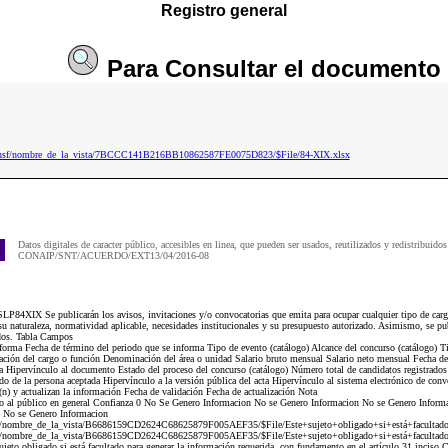
Registro general
Para
Consultar
el documento
2.nsf/nombre_de_la_vista/7BCCC141B216BB10862587FE0075D823/$File/84-XIX.xlsx
Datos digitales de caracter público, accesibles en linea, que pueden ser usados, reutilizados y redistribuidos
CONAIP/SNT/ACUERDO/EXT13/04/2016-08
P84XIX Se publicarán los avisos, invitaciones y/o convocatorias que emita para ocupar cualquier tipo de carg
su naturaleza, normatividad aplicable, necesidades institucionales y su presupuesto autorizado. Asimismo, se publ
ados. Tabla Campos
nforma Fecha de término del periodo que se informa Tipo de evento (catálogo) Alcance del concurso (catálogo) T
ión del cargo o función Denominación del área o unidad Salario bruto mensual Salario neto mensual Fecha de 
a Hipervínculo al documento Estado del proceso del concurso (catálogo) Número total de candidatos registrados
do de la persona aceptada Hipervínculo a la versión pública del acta Hipervínculo al sistema electrónico de conv
a(n) y actualizan la información Fecha de validación Fecha de actualización Nota
 al público en general Confianza 0 No Se Genero Informacion No se Genero Informacion No se Genero Informa
 No se Genero Informacion
f/nombre_de_la_vista/B6686159CD2624C68625879F005AEF35/$File/Este+sujeto+obligado+si+está+facultado+
f/nombre_de_la_vista/B6686159CD2624C68625879F005AEF35/$File/Este+sujeto+obligado+si+está+facultado+
to obligado si está facultado para generar la información requerida, con fundamento en el artículo 31 inciso C