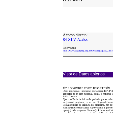
Acceso directo:
84 XLV-A.xlsx
Hipervinculo
http://www.cegaipslp.org.mx/webcegaip2022.
Visor de Datos abiertos
TÍTULO NOMBRE CORTO DESCRIPCIÓN
Otros programas_Programas que ofrecen LTAIPSLP8
generales de un plan nacional, estatal o regional 
Tabla Campos
Ejercicio Fecha de inicio del periodo que se inf
asignado al programa, en su caso Origen de los re
Fecha de inicio de vigencia del programa, con el
Participantes/beneficiarios Hipervínculo al proce
opera(n) cada programa Nombre(s) Primer apellido