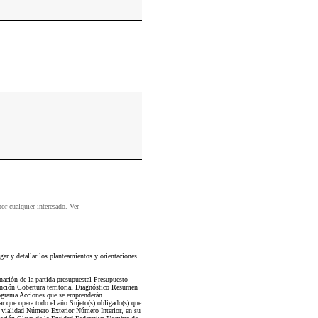
por cualquier interesado. Ver
 y detallar los planteamientos y orientaciones
ación de la partida presupuestal Presupuesto
ención Cobertura territorial Diagnóstico Resumen
rograma Acciones que se emprenderán
ar que opera todo el año Sujeto(s) obligado(s) que
 vialidad Número Exterior Número Interior, en su