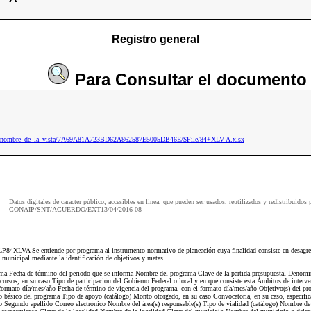
Registro general
Para
Consultar
el documento
nsf/nombre_de_la_vista/7A69A81A723BD62A862587E5005DB46E/$File/84+XLV-A.xlsx
Datos digitales de caracter público, accesibles en linea, que pueden ser usados, reutilizados y redistribuidos 
CONAIP/SNT/ACUERDO/EXT13/04/2016-08
4XLVA Se entiende por programa al instrumento normativo de planeación cuya finalidad consiste en desagregar
y municipal mediante la identificación de objetivos y metas
orma Fecha de término del periodo que se informa Nombre del programa Clave de la partida presupuestal Denomin
cursos, en su caso Tipo de participación del Gobierno Federal o local y en qué consiste ésta Ámbitos de interv
 formato día/mes/año Fecha de término de vigencia del programa, con el formato día/mes/año Objetivo(s) del p
so básico del programa Tipo de apoyo (catálogo) Monto otorgado, en su caso Convocatoria, en su caso, especific
 Segundo apellido Correo electrónico Nombre del área(s) responsable(s) Tipo de vialidad (catálogo) Nombre de