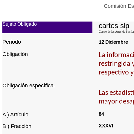
Comisión Est
Sujeto Obligado
cartes slp
Centro de las Artes de San L
Periodo
12 Diciembre
Obligación
La informac
restringida 
respectivo y
Obligación específica.
Las estadís
mayor desag
A ) Artículo
84
B ) Fracción
XXXVI