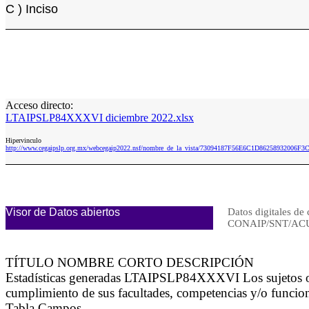
C ) Inciso
Acceso directo:
LTAIPSLP84XXXVI diciembre 2022.xlsx
Hipervinculo
http://www.cegaipslp.org.mx/webcegaip2022.nsf/nombre_de_la_vista/73094187F56E6C1D86258932006F
Visor de Datos abiertos
Datos digitales de 
CONAIP/SNT/ACU
TÍTULO NOMBRE CORTO DESCRIPCIÓN
Estadísticas generadas LTAIPSLP84XXXVI Los sujetos obli
cumplimiento de sus facultades, competencias y/o funcio
Tabla Campos