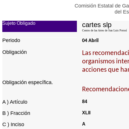
Comisión Estatal de Ga
del Es
Sujeto Obligado
cartes slp
Centro de las Artes de San Luis Potosí
Periodo
04 Abril
Obligación
Las recomendaci
organismos inte
acciones que han
Obligación específica.
Recomendaciones
A ) Artículo
84
B ) Fracción
XLII
C ) Inciso
A