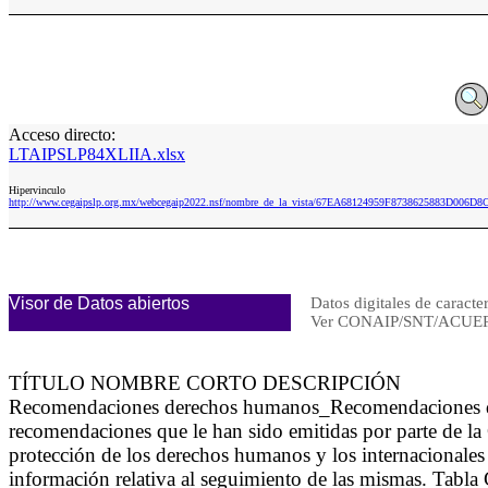
Acceso directo:
LTAIPSLP84XLIIA.xlsx
Hipervinculo
http://www.cegaipslp.org.mx/webcegaip2022.nsf/nombre_de_la_vista/67EA68124959F8738625883D006D8
Visor de Datos abiertos
Datos digitales de caracte
Ver CONAIP/SNT/ACUER
TÍTULO NOMBRE CORTO DESCRIPCIÓN
Recomendaciones derechos humanos_Recomendaciones 
recomendaciones que le han sido emitidas por parte de 
protección de los derechos humanos y los internacionales
información relativa al seguimiento de las mismas. Tabl