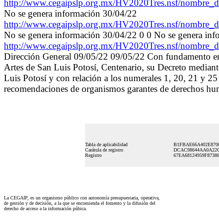
http://www.cegaipslp.org.mx/HV2020Tres.nsf/nombr
No se genera información 30/04/22
http://www.cegaipslp.org.mx/HV2020Tres.nsf/nombr
No se genera información 30/04/22 0 0 No se genera in
http://www.cegaipslp.org.mx/HV2020Tres.nsf/nombr
Dirección General 09/05/22 09/05/22 Con fundamento en lo
Artes de San Luis Potosí, Centenario, su Decreto mediante
Luis Potosí y con relación a los numerales 1, 20, 21 y 25
recomendaciones de organismos garantes de derechos huma
Tabla de aplicabilidad
B1FBAE66A402E870
Carátula de registro
DCAC98644AA0A22C
Registro
67EA68124959F8738
La CEGAIP, es un organismo público con autonomía presupuestaria, operativa,
de gestión y de decisión, a la que se encomienda el fomento y la difusión del
derecho de acceso a la información púbica.