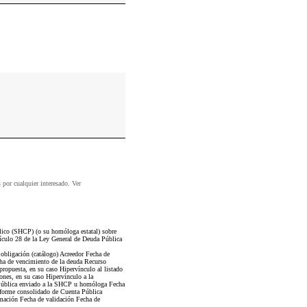
s por cualquier interesado. Ver
lico (SHCP) (o su homóloga estatal) sobre
tículo 28 de la Ley General de Deuda Pública
 obligación (catálogo) Acreedor Fecha de
echa de vencimiento de la deuda Recurso
propuesta, en su caso Hipervínculo al listado
ones, en su caso Hipervínculo a la
a Pública enviado a la SHCP u homóloga Fecha
informe consolidado de Cuenta Pública
ormación Fecha de validación Fecha de