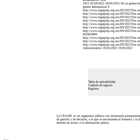
2022 01/04/2022 30/04/2022 No se genera Inf
genero Informacion 0
http://www.cegaipslp.org.mx/HV2021Tres.n
http://www.cegaipslp.org.mx/HV2021Tres.n
http://www.cegaipslp.org.mx/HV2021Tres.n
http://www.cegaipslp.org.mx/HV2021Tres.n
http://www.cegaipslp.org.mx/HV2021Tres.n
http://www.cegaipslp.org.mx/HV2021Tres.n
http://www.cegaipslp.org.mx/HV2021Tres.n
00/00/0000
http://www.cegaipslp.org.mx/HV2021Tres.n
http://www.cegaipslp.org.mx/HV2021Tres.n
http://www.cegaipslp.org.mx/HV2021Tres.n
Administrativo 19/05/2022 19/05/2022
Tabla de aplicabilidad
Carátula de registro
Registro
La CEGAIP, es un organismo público con autonomía presupuestari
de gestión y de decisión, a la que se encomienda el fomento y la d
derecho de acceso a la información púbica.