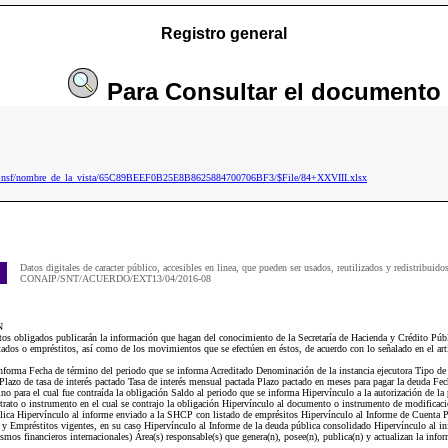
Registro general
Para
Consultar
el documento
22.nsf/nombre_de_la_vista/65C89BEEF0B25E8B8625884700706BF3/$File/84+XXVIII.xlsx
Datos digitales de caracter público, accesibles en linea, que pueden ser usados, reutilizados y redistribuido
CONAIP/SNT/ACUERDO/EXT13/04/2016-08
N
obligados publicarán la información que hagan del conocimiento de la Secretaría de Hacienda y Crédito Púb
tados o empréstitos, así como de los movimientos que se efectúen en éstos, de acuerdo con lo señalado en el ar
 informa Fecha de término del periodo que se informa Acreditado Denominación de la instancia ejecutora Tipo de
 Plazo de tasa de interés pactado Tasa de interés mensual pactada Plazo pactado en meses para pagar la deuda F
no para el cual fue contraída la obligación Saldo al periodo que se informa Hipervínculo a la autorización de la 
trato o instrumento en el cual se contrajo la obligación Hipervínculo al documento o instrumento de modificaci
blica Hipervínculo al informe enviado a la SHCP con listado de emprésitos Hipervínculo al Informe de Cuent
s y Empréstitos vigentes, en su caso Hipervínculo al Informe de la deuda pública consolidado Hipervínculo al 
ismos financieros internacionales) Área(s) responsable(s) que genera(n), posee(n), publica(n) y actualizan la inf