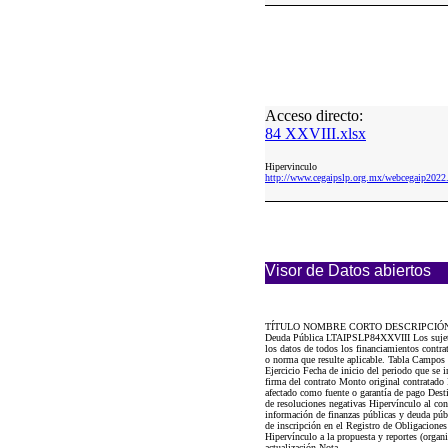
Acceso directo:
84 XXVIII.xlsx
Hipervinculo
http://www.cegaipslp.org.mx/webcegaip20
Visor de Datos abiertos
TÍTULO NOMBRE CORTO DESCRIPCIÓ
Deuda Pública LTAIPSLP84XXVIII Los sujetos 
los datos de todos los financiamientos contra
o norma que resulte aplicable. Tabla Campos
Ejercicio Fecha de inicio del periodo que se
firma del contrato Monto original contratado
afectado como fuente o garantía de pago Desti
de resoluciones negativas Hipervínculo al con
información de finanzas públicas y deuda pú
de inscripción en el Registro de Obligacione
Hipervínculo a la propuesta y reportes (organ
actualización Nota