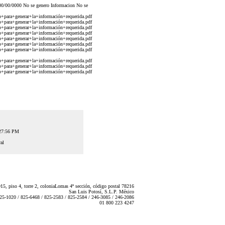
 00/00/0000 No se genero Informacion No se
para+generar+la+información+requerida.pdf
para+generar+la+información+requerida.pdf
para+generar+la+información+requerida.pdf
para+generar+la+información+requerida.pdf
para+generar+la+información+requerida.pdf
para+generar+la+información+requerida.pdf
para+generar+la+información+requerida.pdf
para+generar+la+información+requerida.pdf
para+generar+la+información+requerida.pdf
para+generar+la+información+requerida.pdf
:27:56 PM
al
5, piso 4, torre 2, coloniaLomas 4ª sección, código postal 78216
San Luis Potosí, S.L.P. México
825-1020 / 825-6468 / 825-2583 / 825-2584 / 246-3085 / 246-2086
01 800 223 4247