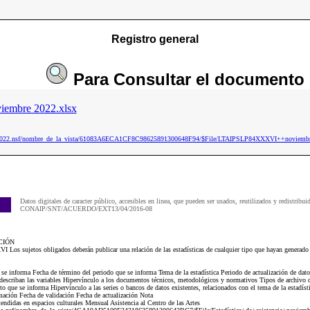
Registro general
Para
Consultar
el documento
mbre 2022.xlsx
ip2022.nsf/nombre_de_la_vista/61083A6ECA1CF8C98625891300648F94/$File/LTAIPSLP84XXXVI++noviembr
Datos digitales de caracter público, accesibles en linea, que pueden ser usados, reutilizados y redistribui
CONAIP/SNT/ACUERDO/EXT13/04/2016-08
CIÓN
Los sujetos obligados deberán publicar una relación de las estadísticas de cualquier tipo que hayan generado
e se informa Fecha de término del periodo que se informa Tema de la estadística Periodo de actualización de da
describan las variables Hipervínculo a los documentos técnicos, metodológicos y normativos Tipos de archivo d
to que se informa Hipervínculo a las series o bancos de datos existentes, relacionados con el tema de la estadísti
rmación Fecha de validación Fecha de actualización Nota
didas en espacios culturales Mensual Asistencia al Centro de las Artes