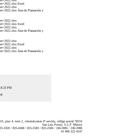
re+2022.xlsx
re+2022.xlsx Excel
re+2022.xlsx
+2022.xlsx Área de Planeación y
re+2022.xlsx
re+2022.xlsx Excel
re+2022.xlsx
+2022.xlsx Área de Planeación y
re+2022.xlsx
re+2022.xlsx Excel
re+2022.xlsx
+2022.xlsx Área de Planeación y
:18:23 PM
al
5, piso 4, torre 2, coloniaLomas 4ª sección, código postal 78216
San Luis Potosí, S.L.P. México
825-1020 / 825-6468 / 825-2583 / 825-2584 / 246-3085 / 246-2086
01 800 223 4247