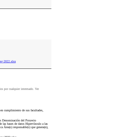
e+2022.xlsx
dos por cualquier interesado. Ver
 en cumplimiento de sus facultades,
tos Denominación del Proyecto
e las bases de datos Hipervínculo a las
ca Área(s) responsable(s) que genera(n),