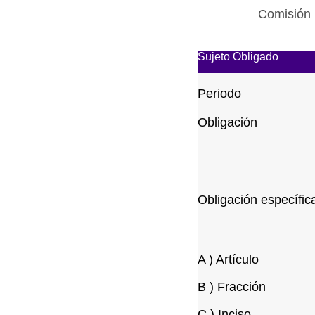
Comisión 
Sujeto Obligado
Periodo
Obligación
Obligación específic
A ) Artículo
B ) Fracción
C ) Inciso