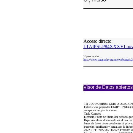
Acceso directo:
LTAIPSLP84XXXVI novie
Hipervinculo
http://www.cegaipslp.org.mx/webcega
Visor de Datos abiertos
TÍTULO NOMBRE CORTO DESCRIP
Estadísticas generadas LTAIPSLP84XXXVI 
competencias y/o funciones
Tabla Campos
Ejercicio Fecha de inicio del periodo qu
Hipervínculo al documento en el cual se 
bases de datos correspondientes al proyec
posee(n), publica(n) y actualizan la info
2022 01/11/2022 30/11/2022 Personas aten