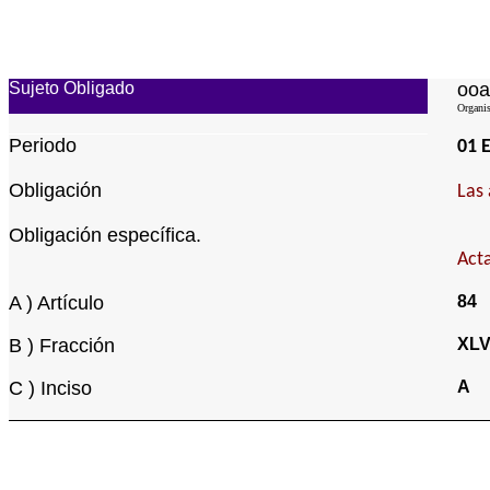
Sujeto Obligado
ooa
Organis
Periodo
01 
Obligación
Las 
Obligación específica.
Act
A ) Artículo
84
B ) Fracción
XLV
C ) Inciso
A