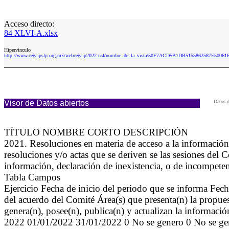
Acceso directo:
84 XLVI-A.xlsx
Hipervinculo
http://www.cegaipslp.org.mx/webcegaip2022.nsf/nombre_de_la_vista/50F7ACD5B1DB5155862587E50061
Visor de Datos abiertos
Datos d
TÍTULO NOMBRE CORTO DESCRIPCIÓN
2021. Resoluciones en materia de acceso a la informaci
resoluciones y/o actas que se deriven se las sesiones del 
información, declaración de inexistencia, o de incompeten
Tabla Campos
Ejercicio Fecha de inicio del periodo que se informa Fec
del acuerdo del Comité Área(s) que presenta(n) la propues
genera(n), posee(n), publica(n) y actualizan la informaci
2022 01/01/2022 31/01/2022 0 No se genero 0 No se ge