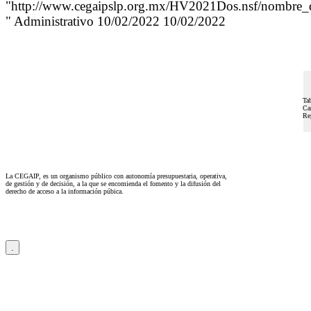
"http://www.cegaipslp.org.mx/HV2021Dos.nsf/
" Administrativo 10/02/2022 10/02/2022
Ta
Ca
Re
La CEGAIP, es un organismo público con autonomía presupuestaria, operativa,
de gestión y de decisión, a la que se encomienda el fomento y la difusión del
derecho de acceso a la información púbica.