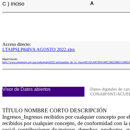
C ) Inciso
A
Acceso directo:
LTAIPSLP84IVA AGOSTO 2022.xlsx
Hipervinculo
http://www.cegaipslp.org.mx/webcegaip2022.nsf/nombre_de_la_vista/4E1A5A9C991549C2862588CC00
Visor de Datos abiertos
Datos digitales de car
CONAIP/SNT/ACUER
TÍTULO NOMBRE CORTO DESCRIPCIÓN
Ingresos_Ingresos recibidos por cualquier concepto por 
recibidos por cualquier concepto, de conformidad con la r
social, contribuciones de mejoras, derechos, productos, ap