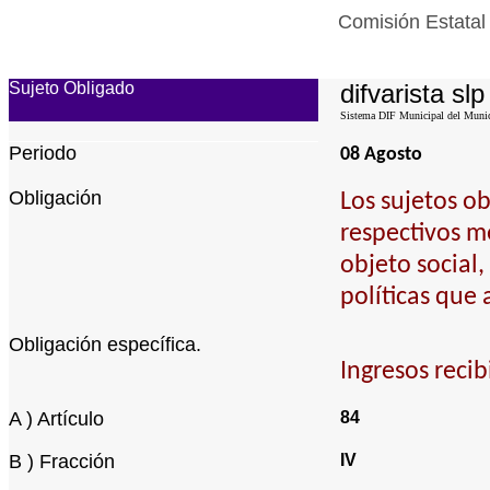
Comisión Estatal
Sujeto Obligado
difvarista slp
Sistema DIF Municipal del Munici
Periodo
08 Agosto
Obligación
Los sujetos o
respectivos m
objeto social
políticas que
Obligación específica.
Ingresos recib
A ) Artículo
84
B ) Fracción
IV