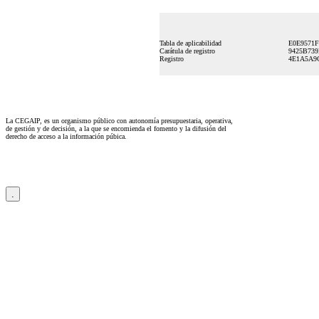
Tabla de aplicabilidad
E0E9571
Carátula de registro
9425B739
Registro
4E1A5A9
La CEGAIP, es un organismo público con autonomía presupuestaria, operativa,
de gestión y de decisión, a la que se encomienda el fomento y la difusión del
derecho de acceso a la información púbica.