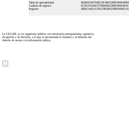
Tabla de aplicabilidad
B84B42997D0E55F4862588F00064DB
Carátula de registro
6CB529A66C970885862588F00064E4C
Registro
4BB2A4EA1205C0B3862588F000653
La CEGAIP, es un organismo público con autonomía presupuestaria, operativa,
de gestión y de decisión, a la que se encomienda el fomento y la difusión del
derecho de acceso a la información púbica.