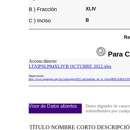
B ) Fracción
XLIV
C ) Inciso
B
Re
Para
C
Acceso directo:
LTAIPSLP84XLIVB OCTUBRE 2022.xlsx
Hipervinculo
http://www.cegaipslp.org.mx/webcegaip2022.nsf/nombre_de_la_vista/4BB2A4
Visor de Datos abiertos
Datos digitales de caract
redistribuidos por cu
TÍTULO NOMBRE CORTO DESCRIPCI