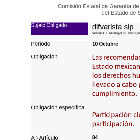
Comisión Estatal de Garantía de
del Estado de 
Sujeto Obligado
difvarista slp
Sistema DIF Municipal del Municipio 
Periodo
10 Octubre
Obligación
Las recomendaci
Estado mexican
los derechos h
llevado a cabo 
cumplimiento.
Obligación específica.
Participación 
participación.
A ) Artículo
84