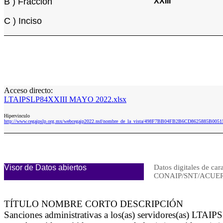
B ) Fracción
XXIII
C ) Inciso
Acceso directo:
LTAIPSLP84XXIII MAYO 2022.xlsx
Hipervinculo
http://www.cegaipslp.org.mx/webcegaip2022.nsf/nombre_de_la_vista/498F7BB04FB2B6CD8625885B00
Visor de Datos abiertos
Datos digitales de car
CONAIP/SNT/ACUER
TÍTULO NOMBRE CORTO DESCRIPCIÓN
Sanciones administrativas a los(as) servidores(as) LTAIP