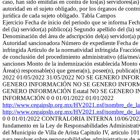
caso, han sido emitidas en contra de los(as) servidores(a
autoridad en el sujeto obligado, por los órganos de contr
jurídica de cada sujeto obligado. Tabla Campos
Ejercicio Fecha de inicio del periodo que se informa Fech
del (la) servidor(a) público(a) Segundo apellido del (la
Denominación del área de adscripción del(a) servidor(a) p
Autoridad sancionadora Número de expediente Fecha de r
infringida Artículo de la normatividad infringida Fracció
de conclusión del procedimiento administrativo (día/mes/a
sanciones Monto de la indemnización establecida Monto d
Área(s) responsable(s) que genera(n), posee(n), publica(n
2022 01/05/2022 31/05/2022 NO SE GENERO I
GENERO INFORMACIÓN NO SE GENERO INFORM
GENERO INFORMACIÓN Estatal NO SE GENERO 
INFORMACIÓN 0 0 01/01/2022 01/01/2022
http://www.cegaipslp.org.mx/HV2021.nsf/nombre_
http://www.cegaipslp.org.mx/HV2021.nsf/nombre_
0 0 01/01/2022 CONTRALORIA INTERNA 10/06/2022 10/06/
fundamento en la Ley de Responsabilidades Administrativ
del Municipio de Villa de Arista Capitulo IV, articulo 10
para resolver sobre responsabilidades administrativas de 