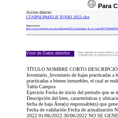
Para
C
Acceso directo:
LTAIPSLP84XLIF JUNIO 2022.xlsx
Hipervinculo
http://www.cegaipslp.org.mx/webcegaip2022.nsf/nombre_de_la_vista/3B7CE804
Visor de Datos abiertos
Datos digitales de caracter público, ac
CONAIP/SNT/ACUERDO/EXT13/04/
TÍTULO NOMBRE CORTO DESCRIPCI
Inventario_Inventario de bajas practicadas 
practicadas a bienes inmuebles, el cual se real
Tabla Campos
Ejercicio Fecha de inicio del periodo que se
Descripción del bien, características y ubica
fecha de baja Área(s) responsable(s) que gene
Fecha de validación Fecha de actualización N
2022 01/06/2022 30/06/2022 NO SE G