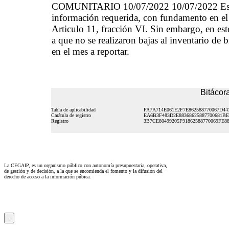
COMUNITARIO 10/07/2022 10/07/2022 Este suj
información requerida, con fundamento en el
Articulo 11, fracción VI. Sin embargo, en est
a que no se realizaron bajas al inventario de
en el mes a reportar.
Bitácora
Tabla de aplicabilidad
FA7A714E061E2F7E862588770067D44
Carátula de registro
EA6B3F483D2E88368625887700681B
Registro
3B7CE80499205F91862588770069FE8
La CEGAIP, es un organismo público con autonomía presupuestaria, operativa,
de gestión y de decisión, a la que se encomienda el fomento y la difusión del
derecho de acceso a la información púbica.