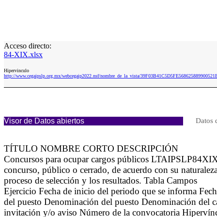
Acceso directo:
84-XIX.xlsx
Hipervinculo
http://www.cegaipslp.org.mx/webcegaip2022.nsf/nombre_de_la_vista/39F03B41C5D5FE568625889900521
Visor de Datos abiertos
Datos 
TÍTULO NOMBRE CORTO DESCRIPCIÓN
Concursos para ocupar cargos públicos LTAIPSLP84XIX Se 
concurso, público o cerrado, de acuerdo con su naturaleza
proceso de selección y los resultados. Tabla Campos
Ejercicio Fecha de inicio del periodo que se informa Fec
del puesto Denominación del puesto Denominación del ca
invitación y/o aviso Número de la convocatoria Hipervín