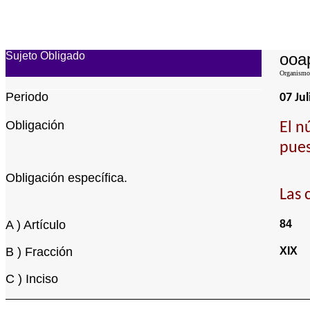
Sujeto Obligado
ooap
Organismo 
Periodo
07 Jul
Obligación
El n
pues
Obligación específica.
Las 
A ) Artículo
84
B ) Fracción
XIX
C ) Inciso