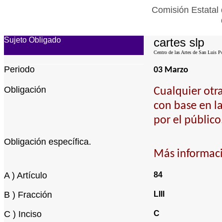
Comisión Estatal 
Sujeto Obligado
cartes slp
Centro de las Artes de San Luis P
Periodo
03 Marzo
Obligación
Cualquier otr
con base en l
por el público
Obligación específica.
Más informaci
A ) Artículo
84
B ) Fracción
LIII
C ) Inciso
C