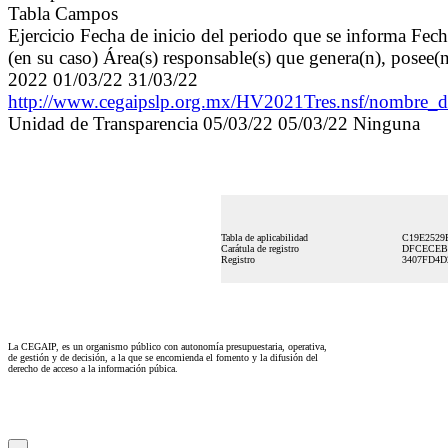
Tabla Campos
Ejercicio Fecha de inicio del periodo que se informa Fec
(en su caso) Área(s) responsable(s) que genera(n), posee(
2022 01/03/22 31/03/22
http://www.cegaipslp.org.mx/HV2021Tres.nsf/nombr
Unidad de Transparencia 05/03/22 05/03/22 Ninguna
Tabla de aplicabilidad
C19E2529
Carátula de registro
DFCECEB
Registro
3407FD4D
La CEGAIP, es un organismo público con autonomía presupuestaria, operativa,
de gestión y de decisión, a la que se encomienda el fomento y la difusión del
derecho de acceso a la información púbica.