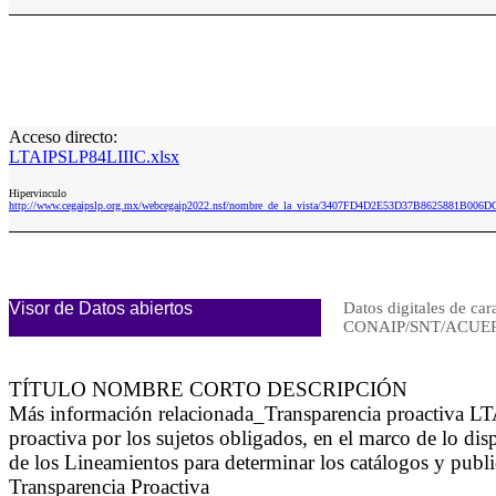
Acceso directo:
LTAIPSLP84LIIIC.xlsx
Hipervinculo
http://www.cegaipslp.org.mx/webcegaip2022.nsf/nombre_de_la_vista/3407FD4D2E53D37B8625881B006D
Visor de Datos abiertos
Datos digitales de car
CONAIP/SNT/ACUER
TÍTULO NOMBRE CORTO DESCRIPCIÓN
Más información relacionada_Transparencia proactiva LT
proactiva por los sujetos obligados, en el marco de lo di
de los Lineamientos para determinar los catálogos y publi
Transparencia Proactiva