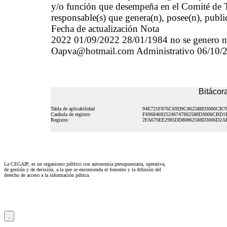
y/o función que desempeña en el Comité de Tr
responsable(s) que genera(n), posee(n), publi
Fecha de actualización Nota
2022 01/09/2022 28/01/1984 no se genero no 
Oapva@hotmail.com Administrativo 06/10/
Bitácora
Tabla de aplicabilidad
94E721F876C69D9C862588D3006CB7
Carátula de registro
F696846925246747862588D3006CBD1
Registro
2FA670EE2985DD80862588D3006D2A
La CEGAIP, es un organismo público con autonomía presupuestaria, operativa,
de gestión y de decisión, a la que se encomienda el fomento y la difusión del
derecho de acceso a la información púbica.