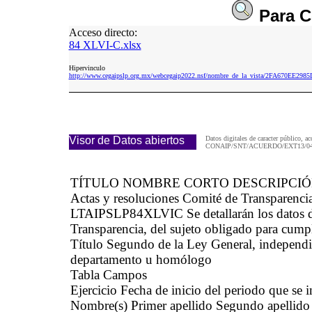
Para
C
Acceso directo:
84 XLVI-C.xlsx
Hipervinculo
http://www.cegaipslp.org.mx/webcegaip2022.nsf/nombre_de_la_vista/2FA670EE2
Visor de Datos abiertos
Datos digitales de caracter público, ac
CONAIP/SNT/ACUERDO/EXT13/04/
TÍTULO NOMBRE CORTO DESCRIPCI
Actas y resoluciones Comité de Transparenci
LTAIPSLP84XLVIC Se detallarán los datos del
Transparencia, del sujeto obligado para cumpli
Título Segundo de la Ley General, independie
departamento u homólogo
Tabla Campos
Ejercicio Fecha de inicio del periodo que se
Nombre(s) Primer apellido Segundo apellido 