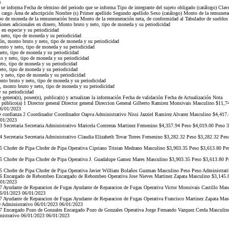
s
e se informa Fecha de término del periodo que se informa Tipo de integrante del sujeto obligado (catálogo) Cla
 cargo Área de adscripción Nombre (s) Primer apellido Segundo apellido Sexo (catálogo) Monto de la remunerac
po de moneda de la remuneración bruta Monto de la remuneración neta, de conformidad al Tabulador de sueldos 
iones adicionales en dinero, Monto bruto y neto, tipo de moneda y su periodicidad
en especie y su periodicidad
neto, tipo de moneda y su periodicidad
n, monto bruto y neto, tipo de moneda y su periodicidad
ruto y neto, tipo de moneda y su periodicidad
eto, tipo de moneda y su periodicidad
 y neto, tipo de moneda y su periodicidad
to, tipo de moneda y su periodicidad
to, tipo de moneda y su periodicidad
y neto, tipo de moneda y su periodicidad
o bruto y neto, tipo de moneda y su periodicidad
 monto bruto y neto, tipo de moneda y su periodicidad
 su periodicidad
 genera(n), posee(n), publica(n) y actualizan la información Fecha de validación Fecha de Actualización Nota
público(a) 1 Director general Director general Direccion General Gilberto Ramirez Monsivais Masculino $11,7
06/01/2023
 confianza 2 Coordinador Coordinador Oapva Administrativo Nissi Jazziel Ramirez Alvarez Masculino $4,417.
/01/2023
ecretaria Secretaria Administrativo Maricela Contreras Martinez Femenino $4,357.94 Peso $4,019.00 Peso 3 
ecretaria Secretaria Administrativo Claudia Elizabeth Tovar Torres Femenino $3,282.32 Peso $3,282.32 Peso 
Chofer de Pipa Chofer de Pipa Operativa Cipriano Tristan Medrano Masculino $3,903.35 Peso $3,613.80 Peso
Chofer de Pipa Chofer de Pipa Operativa J. Guadalupe Gamez Mares Masculino $3,903.35 Peso $3,613.80 Pes
 Chofer de Pipa Chofer de Pipa Operativa Javier William Bolaños Guzman Masculino Peso Peso Administrati
 Encargado de Rebombeo Encargado de Rebombeo Operativa Jose Nieves Martinez Zapata Masculino $3,145.83
/01/2023
Ayudante de Reparacion de Fugas Ayudante de Reparacion de Fugas Operativa Victor Monsivais Castillo Mas
06/01/2023 06/01/2023
Ayudante de Reparacion de Fugas Ayudante de Reparacion de Fugas Operativa Francisco Martinez Zapata Mas
0 Administrativo 06/01/2023 06/01/2023
 Encargado Pozo de Gonzales Encargado Pozo de Gonzales Operativa Jorge Fernando Vazquez Cerda Masculin
nistrativo 06/01/2023 06/01/2023