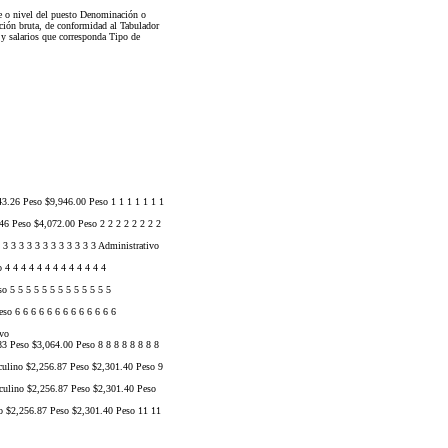
ve o nivel del puesto Denominación o
ión bruta, de conformidad al Tabulador
y salarios que corresponda Tipo de
43.26 Peso $9,946.00 Peso 1 1 1 1 1 1 1
46 Peso $4,072.00 Peso 2 2 2 2 2 2 2 2
3 3 3 3 3 3 3 3 3 3 3 3 Administrativo
4 4 4 4 4 4 4 4 4 4 4 4 4
 5 5 5 5 5 5 5 5 5 5 5 5 5
o 6 6 6 6 6 6 6 6 6 6 6 6 6
vo
 Peso $3,064.00 Peso 8 8 8 8 8 8 8 8
culino $2,256.87 Peso $2,301.40 Peso 9
culino $2,256.87 Peso $2,301.40 Peso
o $2,256.87 Peso $2,301.40 Peso 11 11