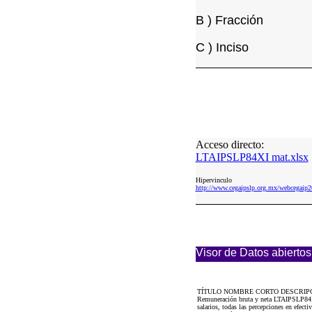
B ) Fracción
C ) Inciso
Acceso directo:
LTAIPSLP84XI mat.xlsx
Hipervinculo
http://www.cegaipslp.org.mx/webcega
Visor de Datos abiertos
TÍTULO NOMBRE CORTO DESCRIP
Remuneración bruta y neta LTAIPSLP84XI 
salarios, todas las percepciones en efect