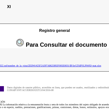
XI
Registro general
Para
Consultar
el documento
ip2022.nsf/nombre_de_la_vista/2D2941425F2A397A8625892F005E0031/$File/LTAIPSLP84XI+mat.xlsx
Datos digitales de caracter público, accesibles en linea, que pueden ser usados, reutilizados y redistribui
CONAIP/SNT/ACUERDO/EXT13/04/2016-08
CIÓN
La información relativa a la remuneración bruta y neta de todos los miembros del sujeto obligado de acuerdo 
ivo o en especie, sueldos, prestaciones, gratificaciones, primas, comisiones, dietas, bonos, estímulos, apoyos e