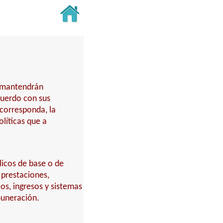
y mantendrán
cuerdo con sus
 corresponda, la
líticas que a
licos de base o de
 prestaciones,
los, ingresos y sistemas
muneración.