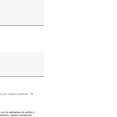
dos por cualquier interesado. Ver
con los tabuladores de sueldos y
conómicos, ingresos sistemas de