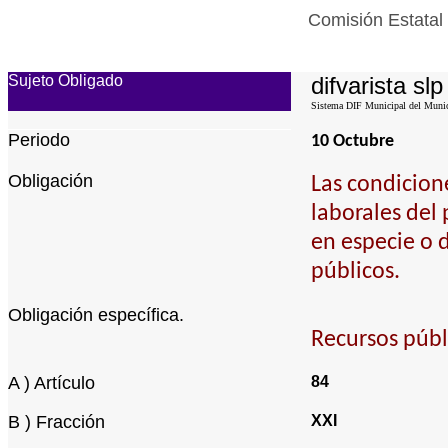
Comisión Estatal
Sujeto Obligado
difvarista slp
Sistema DIF Municipal del Munici
Periodo
10 Octubre
Obligación
Las condicion
laborales del
en especie o 
públicos.
Obligación específica.
Recursos públ
A ) Artículo
84
B ) Fracción
XXI