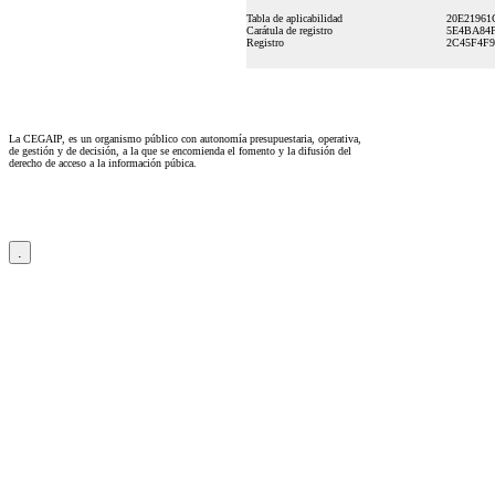
Tabla de aplicabilidad
20E21961
Carátula de registro
5E4BA84
Registro
2C45F4F9
La CEGAIP, es un organismo público con autonomía presupuestaria, operativa,
de gestión y de decisión, a la que se encomienda el fomento y la difusión del
derecho de acceso a la información púbica.