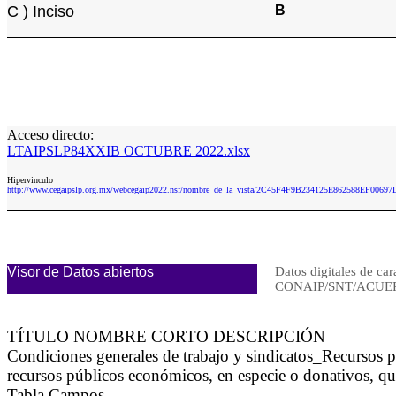
C ) Inciso
B
Acceso directo:
LTAIPSLP84XXIB OCTUBRE 2022.xlsx
Hipervinculo
http://www.cegaipslp.org.mx/webcegaip2022.nsf/nombre_de_la_vista/2C45F4F9B234125E862588EF0
Visor de Datos abiertos
Datos digitales de car
CONAIP/SNT/ACUER
TÍTULO NOMBRE CORTO DESCRIPCIÓN
Condiciones generales de trabajo y sindicatos_Recursos 
recursos públicos económicos, en especie o donativos, qu
Tabla Campos