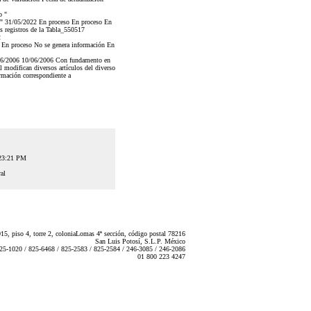
o "
31/05/2022 En proceso En proceso En
s registros de la Tabla_550517
2
n proceso No se genera información En
6/2006 10/06/2006 Con fundamento en
l modifican diversos artículos del diverso
ormación correspondiente a
:23:21 PM
al
5, piso 4, torre 2, coloniaLomas 4ª sección, código postal 78216
San Luis Potosí, S.L.P. México
825-1020 / 825-6468 / 825-2583 / 825-2584 / 246-3085 / 246-2086
01 800 223 4247