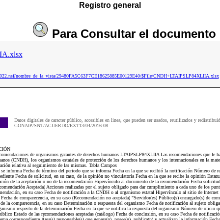
Registro general
Para
Consultar
el documento
A.xlsx
ip2022.nsf/nombre_de_la_vista/29480FA5C63F7CE18625885E00129E40/$File/CNDH+LTAIPSLP84XLIIA.xlsx
Datos digitales de caracter público, accesibles en linea, que pueden ser usados, reutilizados y redistribui
CONAIP/SNT/ACUERDO/EXT13/04/2016-08
CIÓN
mendaciones de organismos garantes de derechos humanos LTAIPSLP84XLIIA Las recomendaciones que le han 
os (CNDH), los organismos estatales de protección de los derechos humanos y los internacionales en la mate
mación relativa al seguimiento de las mismas. Tabla Campos
e se informa Fecha de término del periodo que se informa Fecha en la que se recibió la notificación Número de
iente Fecha de solicitud, en su caso, de la opinión no vinculatoria Fecha en la que se recibe la opinión Estat
ación de la aceptación o no de la recomendación Hipervínculo al documento de la recomendación Fecha solicit
omendación Aceptada) Acciones realizadas por el sujeto obligado para dar cumplimiento a cada uno de los pun
mendación, en su caso Fecha de notificación a la CNDH o al organismo estatal Hipervínculo al sitio de Interne
 Fecha de comparecencia, en su caso (Recomendación no aceptada) "Servidor(es) Público(s) encargado(s) de com
e la comparecencia, en su caso Determinación o respuesta del organismo Fecha de notificación al sujeto obliga
ganismo respecto de la determinación Fecha en la que se notifica la respuesta del organismo Número de oficio qu
blico Estado de las recomendaciones aceptadas (catálogo) Fecha de conclusión, en su caso Fecha de notificación
tema correspondiente Área(s) responsable(s) que genera(n), posee(n), publica(n) y actualizan la información Fech