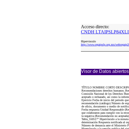
Acceso directo:
CNDH LTAIPSLP84XLII
Hipervinculo
http://www.cegaipslp.org.mx/webcega
Visor de Datos abiertos
TÍTULO NOMBRE CORTO DESCRIP
Recomendaciones derechos humanos_Reco
Comisión Nacional de los Derechos Human
aceptado o rechazado, así como la infor
Ejercicio Fecha de inicio del periodo qu
recomendación (catálogo) Número de exped
de oficio, documento o medio de notific
Fecha respuesta Unidad Responsable (Rec
que colaboraron para cumplir con la reco
la negativa (Recomendación no aceptada)
Tabla_550517" Hipervínculo a la minuta d
determinación Respuesta notificada al or
Número de denuncia ante el Ministerio Pú
Hipervínculo a la versión publica del sis