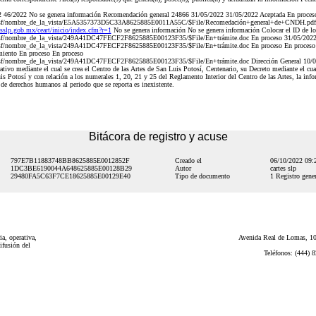
 46/2022 No se genera información Recomendación general 24866 31/05/2022 31/05/2022 Aceptada En proces
nsf/nombre_de_la_vista/E5A5357373D5C33A8625885E0011A55C/$File/Recomedación+general+de+CNDH.pdf" 
tesslp.gob.mx/ceart/inicio/index.cfm?r=1
No se genera información No se genera información Colocar el ID de lo
nsf/nombre_de_la_vista/249A41DC47FECF2F8625885E00123F35/$File/En+trámite.doc En proceso 31/05/202
sf/nombre_de_la_vista/249A41DC47FECF2F8625885E00123F35/$File/En+trámite.doc En proceso En proceso E
miento En proceso En proceso
sf/nombre_de_la_vista/249A41DC47FECF2F8625885E00123F35/$File/En+trámite.doc Dirección General 10/0
ativo mediante el cual se crea el Centro de las Artes de San Luis Potosí, Centenario, su Decreto mediante el cua
is Potosí y con relación a los numerales 1, 20, 21 y 25 del Reglamento Interior del Centro de las Artes, la inf
e derechos humanos al periodo que se reporta es inexistente.
Bitácora de registro y acuse
797E7B11883748BB8625885E0012852F
Creado el
06/10/2022 09
1DC3BE6190044A648625885E00128B29
Autor
cartes slp
29480FA5C63F7CE18625885E00129E40
Tipo de documento
1 Registro gener
a, operativa,
Avenida Real de Lomas, 101
ifusión del
Teléfonos: (444) 