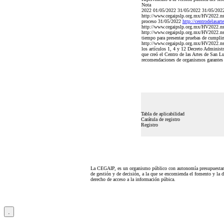
Nota
2022 01/05/2022 31/05/2022 31/05/2022
http://www.cegaipslp.org.mx/HV2022.
proceso 31/05/2022
http://centrodelasar
http://www.cegaipslp.org.mx/HV2022.
http://www.cegaipslp.org.mx/HV2022.n
tiempo para presentar pruebas de cumpli
http://www.cegaipslp.org.mx/HV2022.n
los artículos 1, 4 y 12 Decreto Administr
que creó el Centro de las Artes de San Lu
recomendaciones de organismos garantes d
Tabla de aplicabilidad
Carátula de registro
Registro
La CEGAIP, es un organismo público con autonomía presupuestari
de gestión y de decisión, a la que se encomienda el fomento y la d
derecho de acceso a la información púbica.