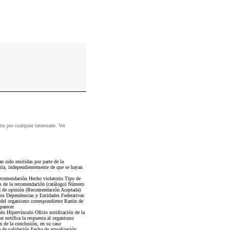
dos por cualquier interesado. Ver
sido emitidas por parte de la
ria, independientemente de que se hayan
 recomendación Hecho violatorio Tipo de
us de la recomendación (catálogo) Número
ud de opinión (Recomendación Aceptada)
tos Dependencias y Entidades Federativas
t del organismo correspondiente Razón de
parecer
do Hipervínculo Oficio notificación de la
e notifica la respuesta al organismo
 de la conclusión, en su caso
a de validación Fecha de actualización