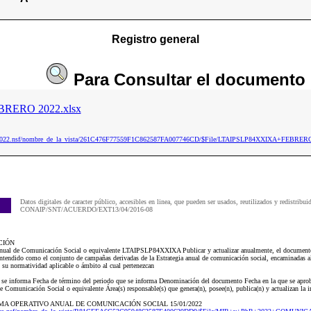
Registro general
Para
Consultar
el documento
RERO 2022.xlsx
aip2022.nsf/nombre_de_la_vista/261C476F77559F1C862587FA007746CD/$File/LTAIPSLP84XXIXA+FEBRER
Datos digitales de caracter público, accesibles en linea, que pueden ser usados, reutilizados y redistribui
CONAIP/SNT/ACUERDO/EXT13/04/2016-08
CIÓN
Anual de Comunicación Social o equivalente LTAIPSLP84XXIXA Publicar y actualizar anualmente, el documento 
ntendido como el conjunto de campañas derivadas de la Estrategia anual de comunicación social, encaminadas al
 su normatividad aplicable o ámbito al cual pertenezcan
ue se informa Fecha de término del periodo que se informa Denominación del documento Fecha en la que se ap
 Comunicación Social o equivalente Área(s) responsable(s) que genera(n), posee(n), publica(n) y actualizan la 
GRAMA OPERATIVO ANUAL DE COMUNICACIÓN SOCIAL 15/01/2022