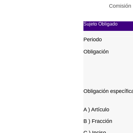
Comisión 
Sujeto Obligado
Periodo
Obligación
Obligación específic
A ) Artículo
B ) Fracción
C ) Inciso