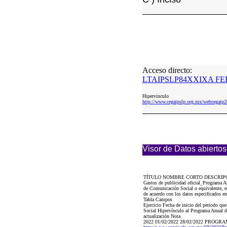
Acceso directo:
LTAIPSLP84XXIXA FEB
Hipervinculo
http://www.cegaipslp.org.mx/webceg
Visor de Datos abiertos
TÍTULO NOMBRE CORTO DESCRIP
Gastos de publicidad oficial_Programa 
de Comunicación Social o equivalente, e
de acuerdo con los datos especificados en
Tabla Campos
Ejercicio Fecha de inicio del periodo q
Social Hipervínculo al Programa Anual de
actualización Nota
2022 01/02/2022 28/02/2022 PRO