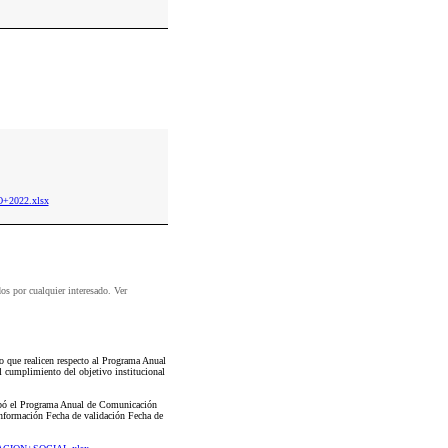
O+2022.xlsx
dos por cualquier interesado. Ver
que realicen respecto al Programa Anual
 cumplimiento del objetivo institucional
robó el Programa Anual de Comunicación
información Fecha de validación Fecha de