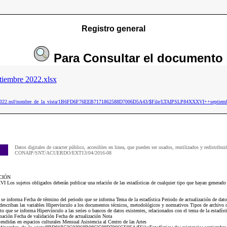
Registro general
Para
Consultar
el documento
embre 2022.xlsx
ip2022.nsf/nombre_de_la_vista/1B6FD6F76EEB7171862588D7006D5A43/$File/LTAIPSLP84XXXVI++septiemb
Datos digitales de caracter público, accesibles en linea, que pueden ser usados, reutilizados y redistribui
CONAIP/SNT/ACUERDO/EXT13/04/2016-08
CIÓN
Los sujetos obligados deberán publicar una relación de las estadísticas de cualquier tipo que hayan generado
e se informa Fecha de término del periodo que se informa Tema de la estadística Periodo de actualización de da
describan las variables Hipervínculo a los documentos técnicos, metodológicos y normativos Tipos de archivo d
to que se informa Hipervínculo a las series o bancos de datos existentes, relacionados con el tema de la estadísti
rmación Fecha de validación Fecha de actualización Nota
didas en espacios culturales Mensual Asistencia al Centro de las Artes