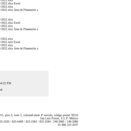
+2022.xlsx
2022.xlsx Excel
+2022.xlsx
022.xlsx Área de Planeación y
+2022.xlsx
2022.xlsx Excel
+2022.xlsx
022.xlsx Área de Planeación y
+2022.xlsx
2022.xlsx Excel
+2022.xlsx
022.xlsx Área de Planeación y
:54:25 PM
al
5, piso 4, torre 2, coloniaLomas 4ª sección, código postal 78216
San Luis Potosí, S.L.P. México
825-1020 / 825-6468 / 825-2583 / 825-2584 / 246-3085 / 246-2086
01 800 223 4247