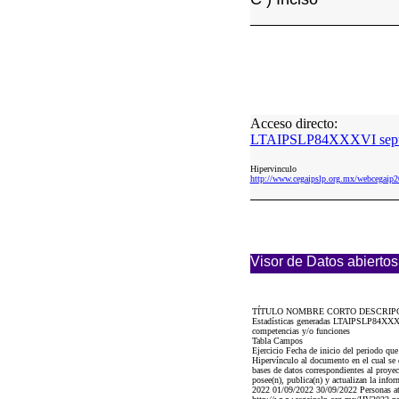
Acceso directo:
LTAIPSLP84XXXVI septi
Hipervinculo
http://www.cegaipslp.org.mx/webcega
Visor de Datos abiertos
TÍTULO NOMBRE CORTO DESCRIP
Estadísticas generadas LTAIPSLP84XXXVI 
competencias y/o funciones
Tabla Campos
Ejercicio Fecha de inicio del periodo qu
Hipervínculo al documento en el cual se 
bases de datos correspondientes al proyec
posee(n), publica(n) y actualizan la info
2022 01/09/2022 30/09/2022 Personas aten