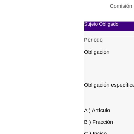
Comisión 
Sujeto Obligado
Periodo
Obligación
Obligación específic
A ) Artículo
B ) Fracción
C ) Inciso