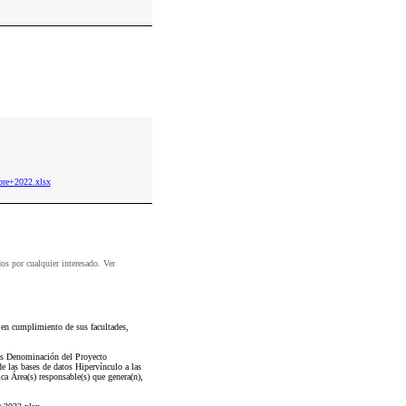
re+2022.xlsx
dos por cualquier interesado. Ver
 en cumplimiento de sus facultades,
tos Denominación del Proyecto
e las bases de datos Hipervínculo a las
ca Área(s) responsable(s) que genera(n),