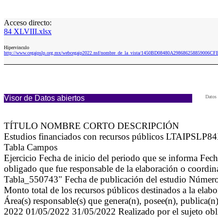
Acceso directo:
84 XLVIII.xlsx
Hipervinculo
http://www.cegaipslp.org.mx/webcegaip2022.nsf/nombre_de_la_vista/1450BD08480A298686258859006CF
Visor de Datos abiertos
Datos 
TÍTULO NOMBRE CORTO DESCRIPCIÓN
Estudios financiados con recursos públicos LTAIPSLP84XLV
Tabla Campos
Ejercicio Fecha de inicio del periodo que se informa Fecha
obligado que fue responsable de la elaboración o coordi
Tabla_550743" Fecha de publicación del estudio Número d
Monto total de los recursos públicos destinados a la elab
Área(s) responsable(s) que genera(n), posee(n), publica(n
2022 01/05/2022 31/05/2022 Realizado por el sujeto ob