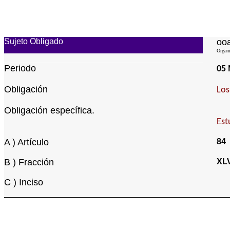
Sujeto Obligado
ooa
Organi
Periodo
05
Obligación
Los
Obligación específica.
Est
A ) Artículo
84
B ) Fracción
XLV
C ) Inciso